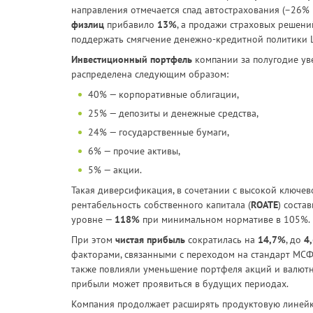
направления отмечается спад автострахования (–26% 
физлиц
прибавило
13%
, а продажи страховых решени
поддержать смягчение денежно-кредитной политики 
Инвестиционный портфель
компании за полугодие ув
распределена следующим образом:
40% — корпоративные облигации,
25% — депозиты и денежные средства,
24% — государственные бумаги,
6% — прочие активы,
5% — акции.
Такая диверсификация, в сочетании с высокой ключев
рентабельность собственного капитала (
ROATE
) соста
уровне —
118%
при минимальном нормативе в 105%.
При этом
чистая прибыль
сократилась на
14,7%
, до
4
факторами, связанными с переходом на стандарт МСФО
также повлияли уменьшение портфеля акций и валютна
прибыли может проявиться в будущих периодах.
Компания продолжает расширять продуктовую линейку