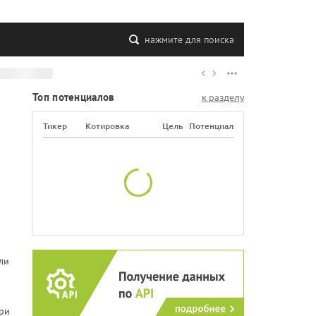
нажмите для поиска
Топ потенциалов
к разделу
Тикер
Котировка
Цель
Потенциал
ли
три