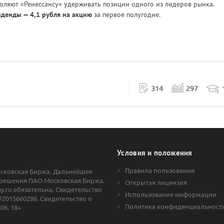
оляют «Ренессансу» удерживать позиции одного из лидеров рынка.
денды — 4,1 рубля на акцию
за первое полугодие.
314
297
Условия и положения
Правила пользования
осковская Биржа. Дальнейшее
решения ПАО Московская Биржа.
Открытая лицензия
.ru обязательна. Свидетельство
Использование информации
2015660286. Свидетельство о
Политика конфиденциальност
06. 18+