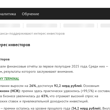
налитика
Обучение
санса» поддерживают интерес инвесторов
ерес инвесторов
сторов
ли финансовые отчёты за первое полугодие 2025 года. Среди них —
е»
, результаты которого заслуживают внимания.
Y TERMINAL
мпании выросли на
26%
, достигнув
92,2 млрд рублей
. Основным
 жизни (НСЖ)
: премии здесь практически удвоились (+99,5%) и состави
я в бизнесе увеличилась до
63%
, что отражает высокий спрос на
ких ставок и привлекательной доходности инвестиций.
— премии остались на уровне прошлого года (
34,2 млрд рублей
). Вну