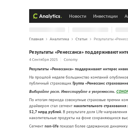
Новости
Инвестиции
А
Главная
Аналитика
Статьи
Результаты «Ренес
Результаты «Ренессанса» поддерживают инт
4 Сентября 2025
Conomy
Результаты «Ренессанса» поддерживают интерес инве
На прошлой неделе большинство компаний опубликова
публичный страховщик
Группа «Ренессанс страховани
Выбирайте рост. Инвестируйте в уверенность.
CONOM
По итогам периода совокупные страховые премии ко
драйвером стал сегмент
накопительного страхования
52,7 млрд рублей
. В результате доля Life-направлени
накопительные продукты на фоне сохраняющихся высо
Сегмент
non-life
показал более сдержанную динамику 