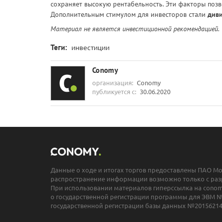
сохраняет высокую рентабельность. Эти факторы позв
Дополнительным стимулом для инвесторов стали
диви
Материал не является инвестиционной рекомендацией.
Теги:
инвестиции
Conomy
организация:
Conomy
публикуется с:
30.06.2020
Данные о ходе и итогах торгов предоставлены ПАО М
распространение информации возможно только с раз
При использовании материалов гиперссылка на conomy
о государственной регистрации программы для ЭВМ №
государственной регистрации базы данных №20156214