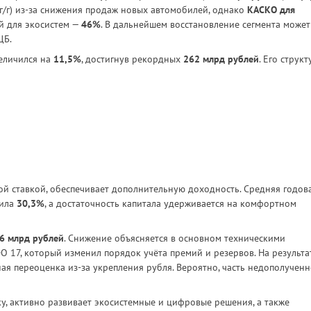
г/г) из-за снижения продаж новых автомобилей, однако
КАСКО для
й для экосистем —
46%
. В дальнейшем восстановление сегмента может
ЦБ.
еличился на
11,5%
, достигнув рекордных
262 млрд рублей
. Его структ
ой ставкой, обеспечивает дополнительную доходность. Средняя годов
вила
30,3%
, а достаточность капитала удерживается на комфортном
,6 млрд рублей
. Снижение объясняется в основном техническими
 17, который изменил порядок учёта премий и резервов. На результа
я переоценка из-за укрепления рубля. Вероятно, часть недополучен
, активно развивает экосистемные и цифровые решения, а также