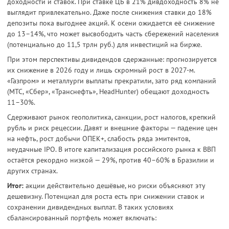
доходности и ставок. При ставке ЦБ в 21% дивдоходность 8% не
выглядит привлекательно. Даже после снижения ставки до 18%
депозиты пока выгоднее акций. К осени ожидается её снижение
до 13–14%, что может высвободить часть сбережений населения
(потенциально до 11,5 трлн руб.) для инвестиций на бирже.
При этом перспективы дивидендов сдержанные: прогнозируется
их снижение в 2026 году и лишь скромный рост в 2027-м.
«Газпром» и металлурги выплаты прекратили, зато ряд компаний
(МТС, «Сбер», «Транснефть», HeadHunter) обещают доходность
11–30%.
Сдерживают рынок геополитика, санкции, рост налогов, крепкий
рубль и риск рецессии. Давят и внешние факторы — падение цен
на нефть, рост добычи ОПЕК+, слабость ряда эмитентов,
неудачные IPO. В итоге капитализация российского рынка к ВВП
остаётся рекордно низкой — 29%, против 40–60% в Бразилии и
других странах.
Итог:
акции действительно дешёвые, но риски объясняют эту
дешевизну. Потенциал для роста есть при снижении ставок и
сохранении дивидендных выплат. В таких условиях
сбалансированный портфель может включать: