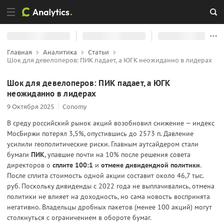
Главная
Аналитика
Статьи
Шок для девелоперов: ПИК падает, а ЮГК неожиданно в лидерах
Шок для девелоперов: ПИК падает, а ЮГК
неожиданно в лидерах
9 Октября 2025
Conomy
В среду российский рынок акций возобновил снижение — индекс
МосБиржи потерял 3,5%, опустившись до 2573 п. Давление
усилили геополитические риски. Главным аутсайдером стали
бумаги
ПИК
, упавшие почти на 10% после решения совета
директоров о
сплите 100:1
и
отмене дивидендной политики
.
После сплита стоимость одной акции составит около 46,7 тыс.
руб. Поскольку дивиденды с 2022 года не выплачивались, отмена
политики не влияет на доходность, но сама новость воспринята
негативно. Владельцы дробных пакетов (менее 100 акций) могут
столкнуться с ограничением в обороте бумаг.