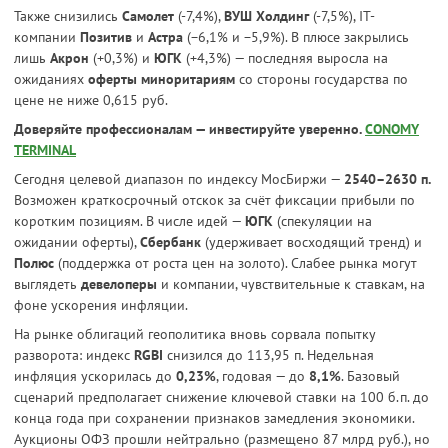
Также снизились
Самолет
(-7,4%),
ВУШ Холдинг
(-7,5%), IT-
компании
Позитив
и
Астра
(−6,1% и −5,9%). В плюсе закрылись
лишь
Акрон
(+0,3%) и
ЮГК
(+4,3%) — последняя выросла на
ожиданиях
оферты миноритариям
со стороны государства по
цене не ниже 0,615 руб.
Доверяйте профессионалам — инвестируйте уверенно.
CONOMY
TERMINAL
Сегодня целевой диапазон по индексу МосБиржи —
2540–2630 п.
Возможен краткосрочный отскок за счёт фиксации прибыли по
коротким позициям. В числе идей —
ЮГК
(спекуляции на
ожидании оферты),
Сбербанк
(удерживает восходящий тренд) и
Полюс
(поддержка от роста цен на золото). Слабее рынка могут
выглядеть
девелоперы
и компании, чувствительные к ставкам, на
фоне ускорения инфляции.
На рынке облигаций геополитика вновь сорвала попытку
разворота: индекс
RGBI
снизился до 113,95 п. Недельная
инфляция ускорилась до
0,23%
, годовая — до
8,1%
. Базовый
сценарий предполагает снижение ключевой ставки на 100 б.п. до
конца года при сохранении признаков замедления экономики.
Аукционы ОФЗ прошли нейтрально (размещено 87 млрд руб.), но