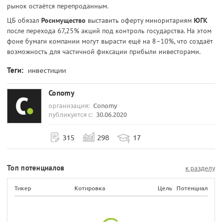
рынок остаётся перепроданным.
ЦБ обязал
Росимущество
выставить оферту миноритариям
ЮГК
после перехода 67,25% акций под контроль государства. На этом
фоне бумаги компании могут вырасти ещё на 8–10%, что создаёт
возможность для частичной фиксации прибыли инвесторами.
Теги:
инвестиции
Conomy
организация:
Conomy
публикуется с:
30.06.2020
315
298
17
Топ потенциалов
к разделу
Тикер
Котировка
Цель
Потенциал