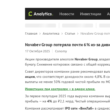
Новости
Инвестиции
А
Главная
Аналитика
Статьи
Novabev Group пот
Novabev Group потеряла почти 6% из-за див
17 Октября 2025
Conomy
Акции производителя алкоголя
Novabev Group
, владе
бумагу. Снижение котировок связано с общей коррек
Совет директоров компании ранее рекомендовал выпл
акцию
, что соответствует доходности около 4,8%. В 
выплаты не менее 50% годовой чистой прибыли по МС
Инвестиции под контролем — в одном клике.
За первое полугодие 2025 года выручка компании вы
прибыль — на
4%
до ₽2,1 млрд. Чистый операционный 
Компания рассматривает
IPO сети «ВинЛаб»
в среднес