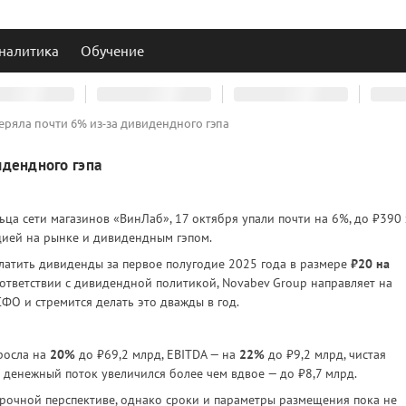
налитика
Обучение
еряла почти 6% из-за дивидендного гэпа
идендного гэпа
льца сети магазинов «ВинЛаб», 17 октября упали почти на 6%, до ₽390 
цией на рынке и дивидендным гэпом.
атить дивиденды за первое полугодие 2025 года в размере
₽20 на
соответствии с дивидендной политикой, Novabev Group направляет на
ФО и стремится делать это дважды в год.
росла на
20%
до ₽69,2 млрд, EBITDA — на
22%
до ₽9,2 млрд, чистая
денежный поток увеличился более чем вдвое — до ₽8,7 млрд.
рочной перспективе, однако сроки и параметры размещения пока не