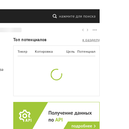
нажмите для поиска
Топ потенциалов
к разделу
Тикер
Котировка
Цель
Потенциал
за