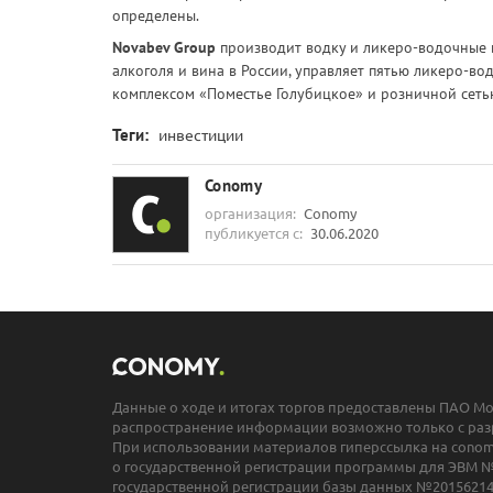
определены.
Novabev Group
производит водку и ликеро-водочные 
алкоголя и вина в России, управляет пятью ликеро-в
комплексом «Поместье Голубицкое» и розничной сеть
Теги:
инвестиции
Conomy
организация:
Conomy
публикуется с:
30.06.2020
Данные о ходе и итогах торгов предоставлены ПАО М
распространение информации возможно только с раз
При использовании материалов гиперссылка на conomy
о государственной регистрации программы для ЭВМ №
государственной регистрации базы данных №20156214