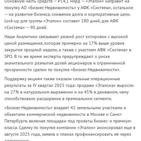
Основную часть средств — ₽14,1 млрд — «Эталон» направит на
покупку АО «Бизнес-Недвижимость» у АФК «Система», остальное
— на развитие бизнеса, снижение долга и корпоративные цели.
Lock-up для группы «Эталон» составит 180 дней, для АФК
«Система» — 90 дней.
Наши Аналитики связывают резкий рост котировок с высокой
ценой размещения, которая примерно на 17% выше уровня
закрытия прошлой недели, а также с участием АФК «Система» в
SPO. В то же время эксперты предупреждают о риске
значительного размытия долей акционеров и ограниченной
прозрачности сделки по покупке «Бизнес-Недвижимости».
Поддержку акциям также оказали сильные операционные
результаты за IV квартал 2025 года: продажи «Эталона» выросли
на 27% в натуральном выражении и на 45% в денежном, чему
способствовало расширение в премиальном сегменте.
«Бизнес-Недвижимость» владеет 42 земельными участками и
объектами коммерческой недвижимости в Москве и Санкт-
Петербурге, включая площадки под проекты бизнес- и премиум-
класса. Сделку по покупке компании «Эталон» анонсировал еще в
августе 2025 года, заявив о планах профинансировать её через
допэмиссию.