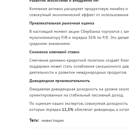
Развитие экосистемы и внедрение ИИ
Компания активно расширяет продуктовую линейку и 
совокупный экономический эффект от использования 
Привлекательная рыночная оценка
В настоящий момент акции Сбербанка торгуются с за
мультипликатору P/B и порядка 36% по P/E. Это дела
средними значениями
Снижение ключевой ставки
Смягчение денежно-кредитной политики создаёт благ
поддержки может стать ослабление санкционного да
деятельности и развитии международных продуктов.
Дивидендная привлекательность
Ожидаемая дивидендная доходность на уровне около
ориентированных на стабильный пассивный доход.
По оценкам наших экспертов, совокупная доходность
которых порядка
12,5%
обеспечат дивиденды, а остал
Теги:
инвестиции