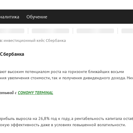
налитика
Обучение
ев: инвестиционный кейс Сбербанка
 Сбербанка
дают высоким потенциалом роста на горизонте ближайших восьми
ения увеличения стоимости, так и получения дивидендного дохода. Ни
батывай с
CONOMY TERMINAL
рибыль выросла на 26,8% год к году, а рентабельность капитала остаё
сокую эффективность даже в условиях повышенной волатильности.