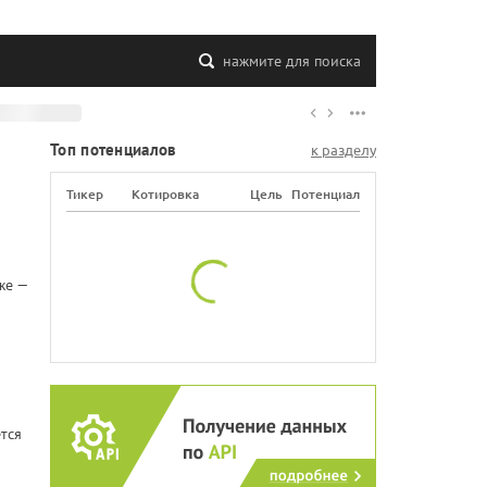
нажмите для поиска
Топ потенциалов
к разделу
Тикер
Котировка
Цель
Потенциал
же —
тся