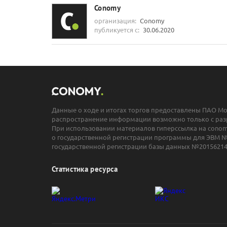
Conomy
организация:
Conomy
публикуется с:
30.06.2020
Данные о ходе и итогах торгов предоставлены ПАО М
распространение информации возможно только с раз
При использовании материалов гиперссылка на conomy
о государственной регистрации программы для ЭВМ №
государственной регистрации базы данных №20156214
Статистика ресурса