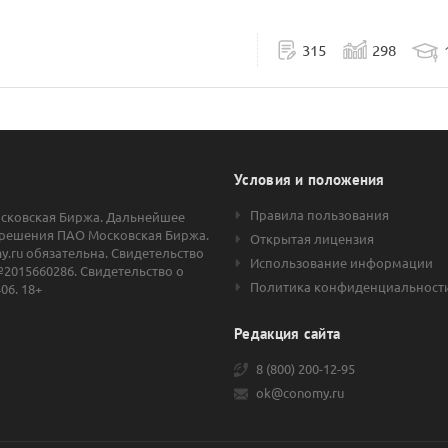
315
298
Условия и положения
Правила пользования
осковская Биржа. Дальнейшее
решения ПАО Московская Биржа.
Открытая лицензия
.ru обязательна. Свидетельство
Использование информации
2015660286. Свидетельство о
Политика конфиденциальност
06. 18+
Редакция сайта
8 (800) 200-12-95
ok@conomy.ru