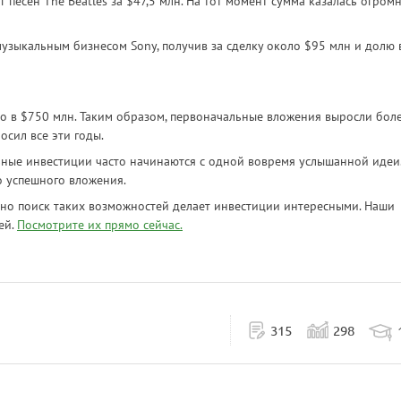
 песен The Beatles за $47,5 млн. На тот момент сумма казалась огромн
музыкальным бизнесом Sony, получив за сделку около $95 млн и долю 
но в $750 млн. Таким образом, первоначальные вложения выросли бол
осил все эти годы.
ные инвестиции часто начинаются с одной вовремя услышанной идеи
о успешного вложения.
но поиск таких возможностей делает инвестиции интересными. Наши
ей.
Посмотрите их прямо сейчас.
315
298