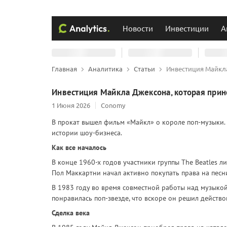
Новости
Инвестиции
А
Главная
Аналитика
Статьи
Инвестиция Майкл
Инвестиция Майкла Джексона, которая при
1 Июня 2026
Conomy
В прокат вышел фильм «Майкл» о короле поп-музыки.
истории шоу-бизнеса.
Как все началось
В конце 1960-х годов участники группы The Beatles л
Пол Маккартни начал активно покупать права на песн
В 1983 году во время совместной работы над музыкой
понравилась поп-звезде, что вскоре он решил действо
Сделка века