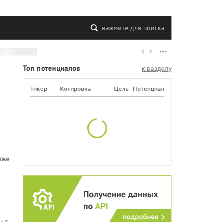
нажмите для поиска
Топ потенциалов
к разделу
Тикер
Котировка
Цель
Потенциал
зже