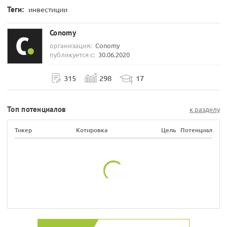
Теги:
инвестиции
Conomy
организация:
Conomy
публикуется с:
30.06.2020
315
298
17
Топ потенциалов
к разделу
Тикер
Котировка
Цель
Потенциал