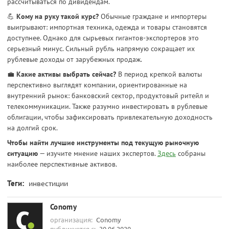
рассчитываться по дивидендам.
💪
Кому на руку такой курс?
Обычные граждане и импортеры
выигрывают: импортная техника, одежда и товары становятся
доступнее. Однако для сырьевых гигантов-экспортеров это
серьезный минус. Сильный рубль напрямую сокращает их
рублевые доходы от зарубежных продаж.
💼
Какие активы выбрать сейчас?
В период крепкой валюты
перспективно выглядят компании, ориентированные на
внутренний рынок: банковский сектор, продуктовый ритейл и
телекоммуникации. Также разумно инвестировать в рублевые
облигации, чтобы зафиксировать привлекательную доходность
на долгий срок.
Чтобы найти лучшие инструменты под текущую рыночную
ситуацию
— изучите мнение наших экспертов.
Здесь
собраны
наиболее перспективные активов.
Теги:
инвестиции
Conomy
организация:
Conomy
публикуется с:
30.06.2020