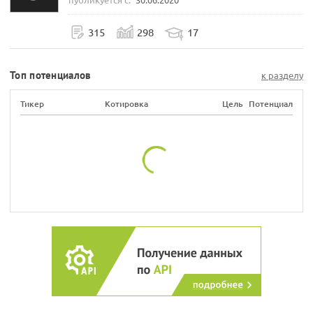
315
298
17
Топ потенциалов
к разделу
Тикер
Котировка
Цель
Потенциал