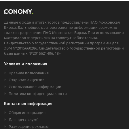
Данные о ходе и итогах торгов предоставлены ПАО Московская
Биржа. Дальнейшее распространение информации возможно
только с разрешения ПАО Московская Биржа. При использовании
материалов гиперссылка на conomy.ru обязательна.
Свидетельство о государственной регистрации программы для
ЭВМ №2015660286. Свидетельство о государственной регистрации
базы данных №2015621406. 18+
Условия и положения
Правила пользования
Открытая лицензия
Использование информации
Политика конфиденциальности
Контактная информация
Общая информация
Для пресс-служб
Размещение рекламы