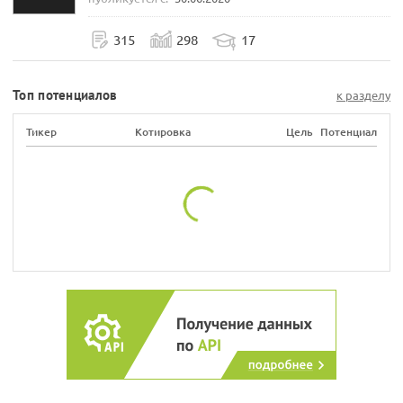
315
298
17
Топ потенциалов
к разделу
Тикер
Котировка
Цель
Потенциал