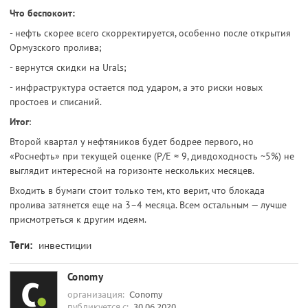
Что беспокоит:
- нефть скорее всего скорректируется, особенно после открытия
Ормузского пролива;
- вернутся скидки на Urals;
- инфраструктура остается под ударом, а это риски новых
простоев и списаний.
Итог
:
Второй квартал у нефтяников будет бодрее первого, но
«Роснефть» при текущей оценке (P/E ≈ 9, дивдоходность ~5%) не
выглядит интересной на горизонте нескольких месяцев.
Входить в бумаги стоит только тем, кто верит, что блокада
пролива затянется еще на 3–4 месяца. Всем остальным — лучше
присмотреться к другим идеям.
Теги:
инвестиции
Conomy
организация:
Conomy
публикуется с:
30.06.2020