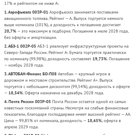
17% и рейтингом не ниже А-.
1. Аэрофьюэлз 003Р-01
Аэрофьюэлз занимается поставками
авиационного топлива. Рейтинг — А. Выпуск торгуется немного
выше номинала (101%), а доходность к погашению достигает
20,7%
— это максимум в подборке. Погашение в июле 2028 года,
без оферты и амортизации.
2. АБЗ-1 002Р-05
АБЗ-1 реализует инфраструктурные проекты на
Северо-Западе России. Рейтинг А-. Бумага торгуется практически
по номиналу (99,98%), доходность составляет
19,73%
. Погашение
— ноябрь 2028 года.
3. АВТОБАН-Финанс БО-П08
Автобан — крупный игрок в
дорожном и мостовом строительстве. Рейтинг А+. Выпуск
торгуется с небольшим дисконтом (99,54%), доходность к оферте
—
18,54%
. Оферта назначена на декабрь 2028 года.
4. Почта России 003P-05
Почта России остается одной из самых
известных госкомпаний страны. Несмотря на слабые финансовые
показатели, благодаря господдержке имеет высокий рейтинг — АА.
Цена — 99,85% от номинала, доходность —
18,65%
, оферта в
апреле 2029 года.