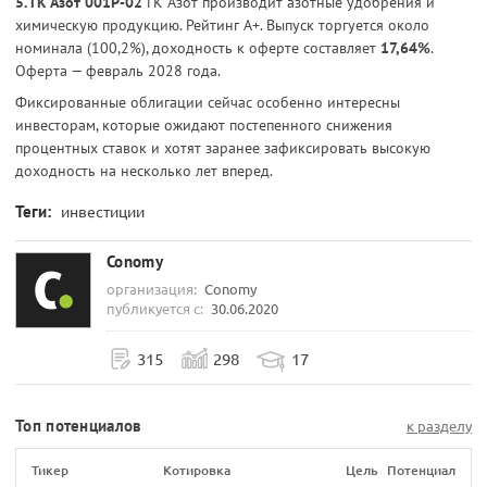
5. ГК Азот 001Р-02
ГК Азот производит азотные удобрения и
химическую продукцию. Рейтинг А+. Выпуск торгуется около
номинала (100,2%), доходность к оферте составляет
17,64%
.
Оферта — февраль 2028 года.
Фиксированные облигации сейчас особенно интересны
инвесторам, которые ожидают постепенного снижения
процентных ставок и хотят заранее зафиксировать высокую
доходность на несколько лет вперед.
Теги:
инвестиции
Conomy
организация:
Conomy
публикуется с:
30.06.2020
315
298
17
Топ потенциалов
к разделу
Тикер
Котировка
Цель
Потенциал