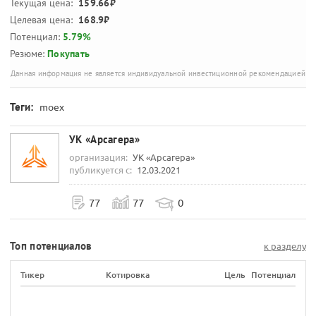
Текущая цена:
159.66₽
Целевая цена:
168.9₽
Потенциал:
5.79%
Резюме:
Покупать
Данная информация не является индивидуальной инвестиционной рекомендацией
Теги:
moex
УК «Арсагера»
организация:
УК «Арсагера»
публикуется с:
12.03.2021
77
77
0
Топ потенциалов
к разделу
Тикер
Котировка
Цель
Потенциал