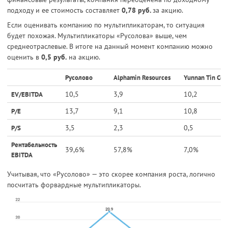
подходу и ее стоимость составляет
0,78 руб.
за акцию.
Если оценивать компанию по мультипликаторам, то ситуация
будет похожая. Мультипликаторы «Русолова» выше, чем
среднеотраслевые. В итоге на данный момент компанию можно
оценить в
0,5 руб.
на акцию.
Русолово
Alphamin Resources
Yunnan Tin Co
10,5
3,9
10,2
EV/EBITDA
13,7
9,1
10,8
P/E
3,5
2,3
0,5
P/S
Рентабельность
39,6%
57,8%
7,0%
EBITDA
Учитывая, что «Русолово» — это скорее компания роста, логично
посчитать форвардные мультипликаторы.