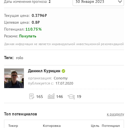
30 Января 2023
Даты изменения прогноза:
2
Текущая цена:
0.3796₽
Целевая цена:
0.8₽
Потенциал:
110.75%
Резюме:
Покупать
Данная информация не является индивидуальной инвестиционной рекомендацией
Теги:
rolo
Даниил Курицин
организация:
Conomy
публикуется с:
17.07.2020
165
146
19
Топ потенциалов
к разделу
Тикер
Котировка
Цель
Потенциал