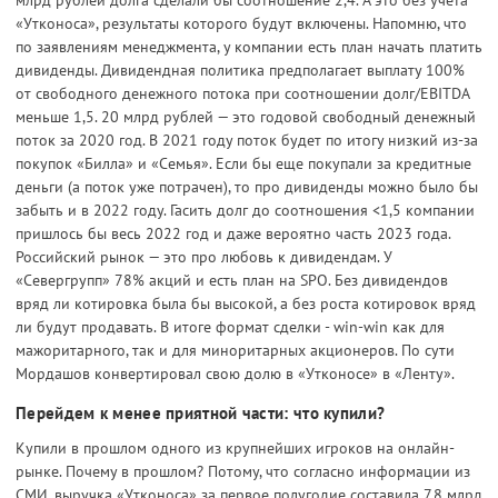
«Утконоса», результаты которого будут включены. Напомню, что
по заявлениям менеджмента, у компании есть план начать платить
дивиденды. Дивидендная политика предполагает выплату 100%
от свободного денежного потока при соотношении долг/EBITDA
меньше 1,5. 20 млрд рублей — это годовой свободный денежный
поток за 2020 год. В 2021 году поток будет по итогу низкий из-за
покупок «Билла» и «Семья». Если бы еще покупали за кредитные
деньги (а поток уже потрачен), то про дивиденды можно было бы
забыть и в 2022 году. Гасить долг до соотношения <1,5 компании
пришлось бы весь 2022 год и даже вероятно часть 2023 года.
Российский рынок — это про любовь к дивидендам. У
«Севергрупп» 78% акций и есть план на SPO. Без дивидендов
вряд ли котировка была бы высокой, а без роста котировок вряд
ли будут продавать. В итоге формат сделки - win-win как для
мажоритарного, так и для миноритарных акционеров. По сути
Мордашов конвертировал свою долю в «Утконосе» в «Ленту».
Перейдем к менее приятной части: что купили?
Купили в прошлом одного из крупнейших игроков на онлайн-
рынке. Почему в прошлом? Потому, что согласно информации из
СМИ, выручка «Утконоса» за первое полугодие составила 7,8 млрд