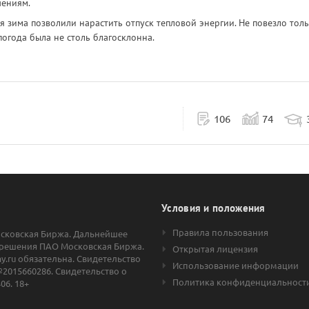
чениям.
я зима позволили нарастить отпуск тепловой энергии. Не повезло тол
погода была не столь благосклонна.
106
74
Условия и положения
Правила пользования
осковская Биржа. Дальнейшее
решения ПАО Московская Биржа.
Открытая лицензия
.ru обязательна. Свидетельство
Использование информации
2015660286. Свидетельство о
Политика конфиденциальност
06. 18+