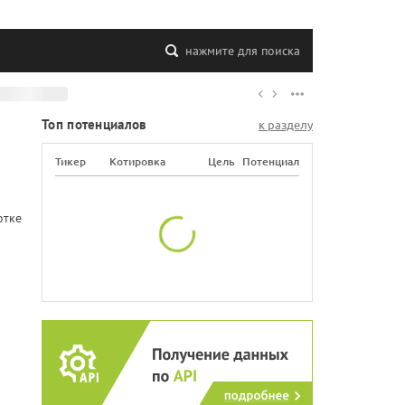
нажмите для поиска
Топ потенциалов
к разделу
Тикер
Котировка
Цель
Потенциал
отке