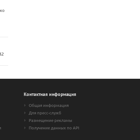
ько
32
Контактная информация
Общая информация
Для пресс-служб
Размещение рекламы
и
Получение данных по API