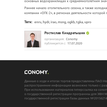
основных водохранилищах к среднемноголетним зна
Раннее начало отопительного сезона, а также холодна
компании «ОГК-2», в регионах деятельности которой 
Теги:
enru, hydr, irao, msng, ogkb, tgka, upro
Ростислав Киндратышин
организация:
Conomy
публикуется с:
17.07.2020
Данные о ходе и итогах торгов предоставлены ПАО М
распространение информации возможно только с раз
При использовании материалов гиперссылка на conomy
о государственной регистрации программы для ЭВМ №
государственной регистрации базы данных №20156214