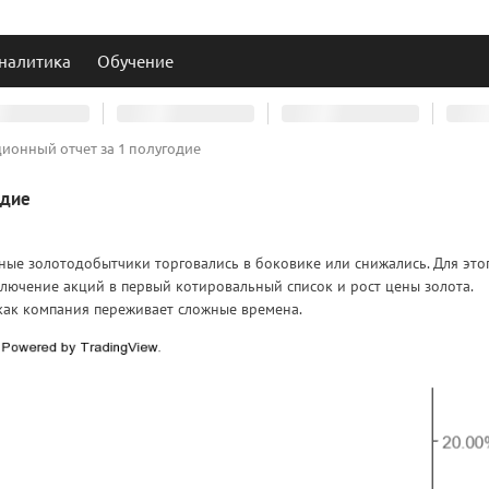
налитика
Обучение
ционный отчет за 1 полугодие
одие
ьные золотодобытчики торговались в боковике или снижались. Для это
ключение акций в первый котировальный список и рост цены золота.
 как компания переживает сложные времена.