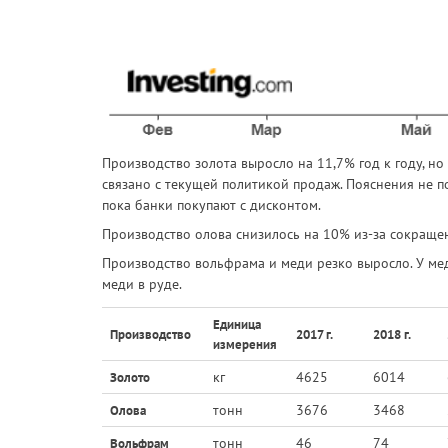
Производство золота выросло на 11,7% год к году, но
связано с текущей политикой продаж. Пояснения не п
пока банки покупают с дисконтом.
Производство олова снизилось на 10% из-за сокраще
Производство вольфрама и меди резко выросло. У ме
меди в руде.
Единица
Производство
2017 г.
2018 г.
измерения
кг
4625
6014
Золото
тонн
3676
3468
Олова
тонн
46
74
Вольфрам