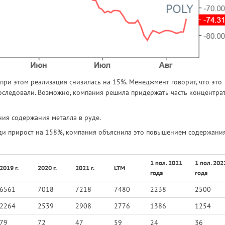
 при этом реализация снизилась на 15%. Менеджмент говорит, что это
оследовали. Возможно, компания решила придержать часть концентрат
ния содержания металла в руде.
ди прирост на 158%, компания объяснила это повышением содержани
1 пол. 2021
1 пол. 202
2019 г.
2020 г.
2021 г.
LTM
года
года
6561
7018
7218
7480
2238
2500
2264
2539
2908
2776
1386
1254
79
72
47
59
24
36