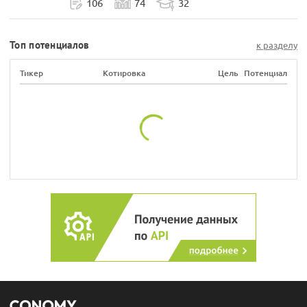
106
74
32
Топ потенциалов
к разделу
Тикер
Котировка
Цель
Потенциал