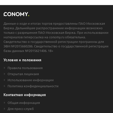
Данные о ходе и итогах торгов предоставлены ПАО Московская
Биржа. Дальнейшее распространение информации возможно
только с разрешения ПАО Московская Биржа. При использовании
материалов гиперссылка на conomy.ru обязательна.
Свидетельство о государственной регистрации программы для
ЭВМ №2015660286. Свидетельство о государственной регистрации
базы данных №2015621406. 18+
Условия и положения
Правила пользования
Открытая лицензия
Использование информации
Политика конфиденциальности
Контактная информация
Общая информация
Для пресс-служб