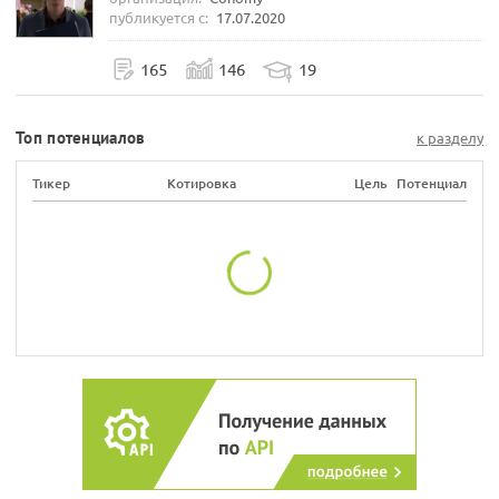
публикуется с:
17.07.2020
165
146
19
Топ потенциалов
к разделу
Тикер
Котировка
Цель
Потенциал