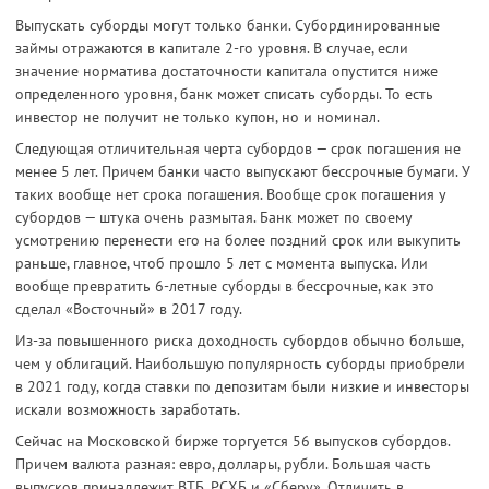
Выпускать суборды могут только банки. Субординированные
займы отражаются в капитале 2-го уровня. В случае, если
значение норматива достаточности капитала опустится ниже
определенного уровня, банк может списать суборды. То есть
инвестор не получит не только купон, но и номинал.
Следующая отличительная черта субордов — срок погашения не
менее 5 лет. Причем банки часто выпускают бессрочные бумаги. У
таких вообще нет срока погашения. Вообще срок погашения у
субордов — штука очень размытая. Банк может по своему
усмотрению перенести его на более поздний срок или выкупить
раньше, главное, чтоб прошло 5 лет с момента выпуска. Или
вообще превратить 6-летные суборды в бессрочные, как это
сделал «Восточный» в 2017 году.
Из-за повышенного риска доходность субордов обычно больше,
чем у облигаций. Наибольшую популярность суборды приобрели
в 2021 году, когда ставки по депозитам были низкие и инвесторы
искали возможность заработать.
Сейчас на Московской бирже торгуется 56 выпусков субордов.
Причем валюта разная: евро, доллары, рубли. Большая часть
выпусков принадлежит ВТБ, РСХБ и «Сберу». Отличить в