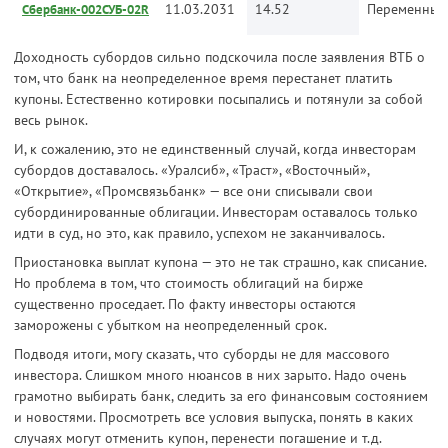
11.03.2031
14.52
Переменный
Сбербанк-002СУБ-02R
Доходность субордов сильно подскочила после заявления ВТБ о
том, что банк на неопределенное время перестанет платить
купоны. Естественно котировки посыпались и потянули за собой
весь рынок.
И, к сожалению, это не единственный случай, когда инвесторам
субордов доставалось. «Уралсиб», «Траст», «Восточный»,
«Открытие», «Промсвязьбанк» — все они списывали свои
субординированные облигации. Инвесторам оставалось только
идти в суд, но это, как правило, успехом не заканчивалось.
Приостановка выплат купона — это не так страшно, как списание.
Но проблема в том, что стоимость облигаций на бирже
существенно проседает. По факту инвесторы остаются
заморожены с убытком на неопределенный срок.
Подводя итоги, могу сказать, что суборды не для массового
инвестора. Слишком много нюансов в них зарыто. Надо очень
грамотно выбирать банк, следить за его финансовым состоянием
и новостями. Просмотреть все условия выпуска, понять в каких
случаях могут отменить купон, перенести погашение и т.д.