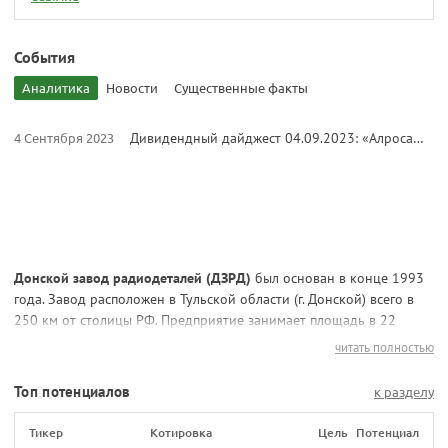
События
Аналитика
Новости
Существенные факты
4 Сентября 2023
Дивидендный дайджест 04.09.2023: «Алроса» и «Фосагро»
Донской завод радиодеталей (ДЗРД)
был основан в конце 1993
года. Завод расположен в Тульской области (г. Донской) всего в
250 км от столицы РФ. Предприятие занимает площадь в 22
гектара, а производство расположено на 96,9 тыс. кв. м. Удачное
читать полностью
географическое положение создает удобные условия для
эффективной коммерческой и производственной деятельности.
Топ потенциалов
к разделу
Основные направления работы
Тикер
Котировка
Цель
Потенциал