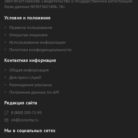
ЭВМ №2015660286. Свидетельство о государственной регистрации
предлагает помощь в осуществлении транспортной доставке
базы данных №2015621406. 18+
товаров.
Условия и положения
Ремонт, восстановление и пусконаладка профессионального
оборудования для промышленных предприятий из
Правила пользования
близлежащих регионов.
Открытая лицензия
Инвестиционная деятельность. ДЗРД оказывает платные
Использование информации
услуги юридическим лицам, материальную помощь
Политика конфиденциальности
предприятиям из разных сфер промышленности.
Контактная информация
ОАО «Донской завод радиодеталей» участвует и во
внешнеэкономической торговле, поставляя продукцию
Общая информация
собственного производства на зарубежные рынки.
Для пресс-служб
Размещение рекламы
На Московской бирже акции компании торгуются под тикерами
«DZRD» и «DZRDP».
Получение данных по API
Редакция сайта
8 (800) 200-12-95
ok@conomy.ru
Мы в социальных сетях