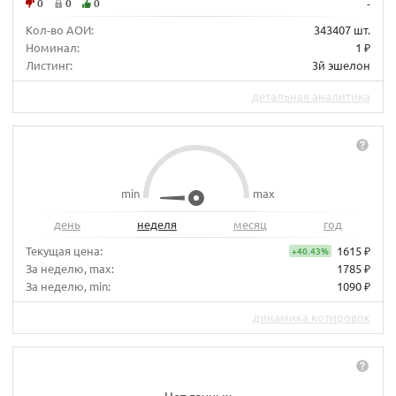
0
0
0
-
Кол-во АОИ:
343407 шт.
Номинал:
1 ₽
Листинг:
3й эшелон
детальная аналитика
min
max
день
неделя
месяц
год
Текущая цена:
1615 ₽
+40.43%
За неделю, max:
1785 ₽
За неделю, min:
1090 ₽
динамика котировок
Нет данных