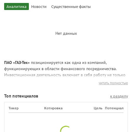
Аналитика
Новости
Существенные факты
Нет данных
ПАО «ГАЗ-Тек»
позиционируется как одна из компаний,
функционирующих в области финансового посредничества.
Инвестиционная деятельность включает в себя работу не только
с ценными бумагами, но и с венчурными фондами. Акционерное
читать полностью
общество принимает участие в формирование уставных
капиталов перспективных и экономически привлекательных
Топ потенциалов
к разделу
компаний.
Предприятие «ГАЗ-Тек» успешно развивается на рынке
Тикер
Котировка
Цель
Потенциал
инвестиционной деятельности. Уставной капитал превышает 47
млрд рублей. При этом доля 2 учредителей составляет всего 100
тыс. рублей (меньше 0,01% акций).