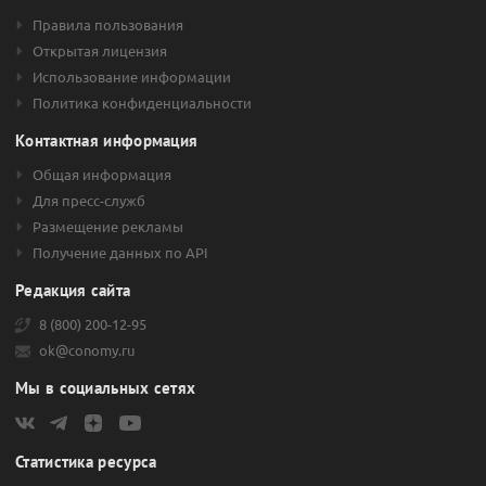
Российской Федерации. Кроме этого, предприятие заявляет о
следующих сферах деятельности.
Правила пользования
Открытая лицензия
Проведение консультаций и специализированных работ в
Использование информации
отрасли компьютерных технологий.
Политика конфиденциальности
Эмиссионная деятельность.
Кредитование и предоставление займов предприятиям
Контактная информация
промышленного сектора.
Общая информация
Для пресс-служб
Размещение рекламы
Получение данных по API
Редакция сайта
8 (800) 200-12-95
ok@conomy.ru
Мы в социальных сетях
Статистика ресурса