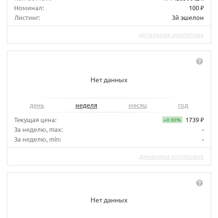
Номинал:
100 ₽
Листинг:
3й эшелон
детальная аналитика
Нет данных
день
неделя
месяц
год
Текущая цена:
1739 ₽
+0.00%
За неделю, max:
-
За неделю, min:
-
динамика котировок
Нет данных