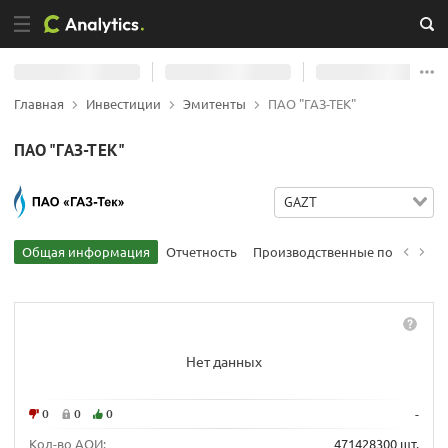
Главная
Инвестиции
Эмитенты
ПАО "ГАЗ-ТЕК"
ПАО "ГАЗ-ТЕК"
GAZT
Общая информация
Отчетность
Производственные показател
Нет данных
0
0
0
-
Кол-во АОИ:
471428300 шт.