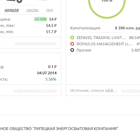
неделя
месяц
год
 цена:
54 ₽
+1.12%
лю, max:
54.5 ₽
Капитализация
8 398 млн. ру
ю, min:
51.7 ₽
ZEFAVEL TRADING LIMITED
88.54
динамика котировок
ROMULUS MANAGEMENT LIMITED
6
Прочие
5.46
д:
0.1 ₽
04.07.2014
сть:
5.56%
дивидендная история
Источник: список аффилированных лиц на 30.09.2019.
подробн
НОЕ ОБЩЕСТВО "ЛИПЕЦКАЯ ЭНЕРГОСБЫТОВАЯ КОМПАНИЯ"