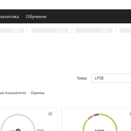
налитика
Обучение
LPSB
Тикер:
ые показатели
Оценка
max
100
%