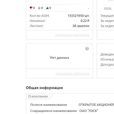
0
0
0
-
день
Кол-во АОИ:
155521950 шт.
Текущая
Номинал:
0.22 ₽
За неде
Листинг:
3й эшелон
За недел
детальная аналитика
Дивиден
Нет данных
Отсечка:
Доходно
динамика рейтингов
Общая информация
О компании
Полное наименование
ОТКРЫТОЕ АКЦИОНЕР
Сокращенное наименование
ОАО "ЛЭСК"