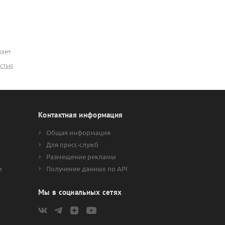
лает
остью
тва
ких
Контактная информация
Общая информация
Для пресс-служб
Размещение рекламы
и
Получение данных по API
,
Мы в социальных сетях