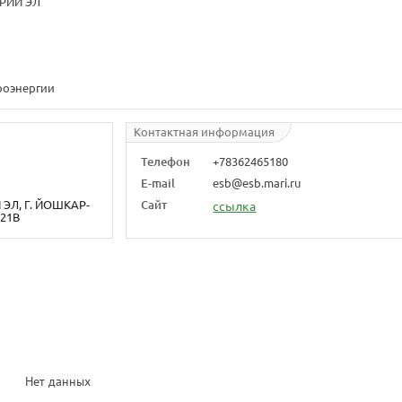
РИЙ ЭЛ"
роэнергии
Контактная информация
Телефон
+78362465180
E-mail
esb@esb.mari.ru
ЭЛ, Г. ЙОШКАР-
Сайт
ссылка
 21В
Нет данных