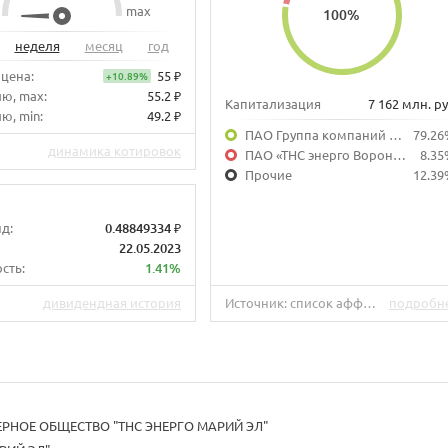
max
100
%
неделя
месяц
год
 цена:
55 ₽
+10.89%
лю, max:
55.2 ₽
Капитализация
7 162 млн. ру
ю, min:
49.2 ₽
ПАО Группа компаний «ТНС энерго»
79.26
динамика котировок
ПАО «ТНС энерго Воронеж»
8.35
Прочие
12.39
д:
0.48849334 ₽
22.05.2023
сть:
1.41%
дивидендная история
Источник: список аффилированных лиц на 31.03.2020.
подробн
РНОЕ ОБЩЕСТВО "ТНС ЭНЕРГО МАРИЙ ЭЛ"