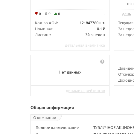
min
0
0
0
-
день
Кол-во АОИ:
121847780 шт.
Текущая
Номинал:
0.1 ₽
За неде
Листинг:
3й эшелон
За недел
детальная аналитика
Дивиден
Нет данных
Отсечка:
Доходно
динамика рейтингов
Общая информация
О компании
Полное наименование
ПУБЛИЧНОЕ АКЦИОНЕ