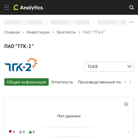
Главная
Инвестиции
Эмитенты
ПАО "ТГК-2"
ПАО "ТГК-2"
TGKB
Общая информация
Отчетность
Производственные показател
Нет данных
0
0
0
-