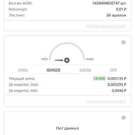
Кол-во АОИ:
1458404850747 шт.
Номинал:
0.01 ₽
Листинг:
3й эшелон
детальная аналитика
min
max
день
неделя
месяц
год
Текущая цена:
0.005135 ₽
+8.68%
За неделю, max:
0.005295 ₽
За неделю, min:
0.0046 ₽
динамика котировок
Нет данных