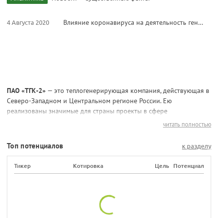
4 Августа 2020
Влияние коронавируса на деятельность генерирующих компаний
ПАО «ТГК-2»
— это теплогенерирующая компания, действующая в
Северо-Западном и Центральном регионе России. Ею
реализованы значимые для страны проекты в сфере
электрогенерации. Активно поддерживается охрана окружающей
читать полностью
среды, проводится утилизация отходов и осуществляются
мероприятия, направленные на энергосбережение.
Топ потенциалов
к разделу
Краткий экскурс в историю
Тикер
Котировка
Цель
Потенциал
Строительство производственных мощностей, с которыми сегодня
работает ПАО «ТГК-2», началось в 1920 годах. Работающая на
торфе Ляпинская котельная трансформировала в сеть 5МВт
мощности.