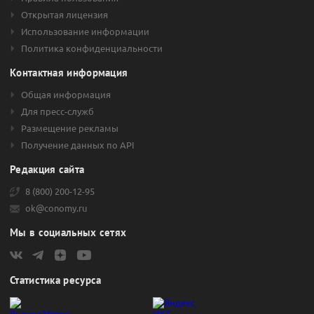
«Московская биржа». Они торгуются под тикерами «TGKB»
Открытая лицензия
(простые) и «TGKBP» (привилегированные). Дополнительные
Использование информации
денежные средства ПАО «ТГК-2» активно привлекает за счет
Политика конфиденциальности
облигаций.
Контактная информация
Общая информация
Для пресс-служб
Размещение рекламы
Получение данных по API
Редакция сайта
8 (800) 200-12-95
ok@conomy.ru
Мы в социальных сетях
Статистика ресурса