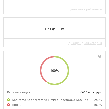
динамика рейтингов
Нет данных
дивидендная история
100
%
Капитализация
7 616 млн. руб.
Kostroma Kogeneratsiya Limiteg (Кострома Когенерация Лимитед)
59.8%
Прочие
40.2%