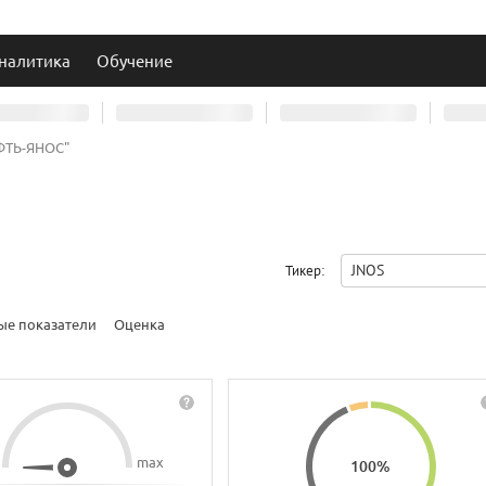
налитика
Обучение
ФТЬ-ЯНОС"
JNOS
Тикер:
ые показатели
Оценка
max
100
%