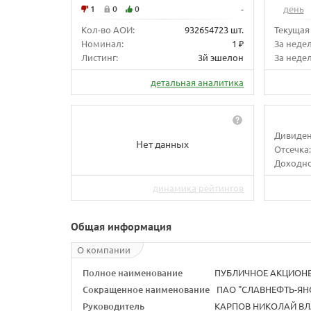
1
0
0
-
день
Кол-во АОИ:
932654723 шт.
Текущая
Номинал:
1 ₽
За неде
Листинг:
3й эшелон
За недел
детальная аналитика
Дивиден
Нет данных
Отсечка:
Доходно
динамика рейтингов
Общая информация
О компании
Полное наименование
ПУБЛИЧНОЕ АКЦИОНЕ
Сокращенное наименование
ПАО "СЛАВНЕФТЬ-ЯН
Руководитель
КАРПОВ НИКОЛАЙ ВЛ