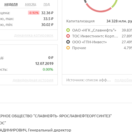
неделя
месяц
год
 цена:
32.36 ₽
-0.92%
лю, max:
33.5 ₽
Капитализация
34 328 млн. ру
ю, min:
30.02 ₽
ОАО «НГК „Славнефть“»
39.83
динамика котировок
ТОС Инвестментс Корпорэйшн Лимитед
27.89
ООО «ГПН-Инвест»
27.49
Прочие
4.79
д:
0 ₽
12.07.2019
сть:
0.00%
дивидендная история
Источник: список аффилированных лиц на 30.09.2019.
подробн
РНОЕ ОБЩЕСТВО "СЛАВНЕФТЬ- ЯРОСЛАВНЕФТЕОРГСИНТЕЗ"
ОС"
АДИМИРОВИЧ, Генеральный директор