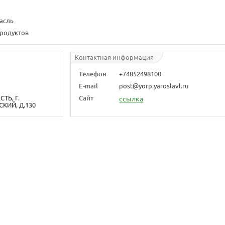
асль
родуктов
Контактная информация
Телефон
+74852498100
E-mail
post@yorp.yaroslavl.ru
ТЬ, Г.
Сайт
ссылка
КИЙ, Д.130