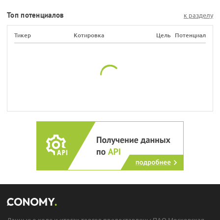
Топ потенциалов
к разделу
Тикер
Котировка
Цель
Потенциал
Данные о ходе и итогах торгов предоставлены ПАО Московская