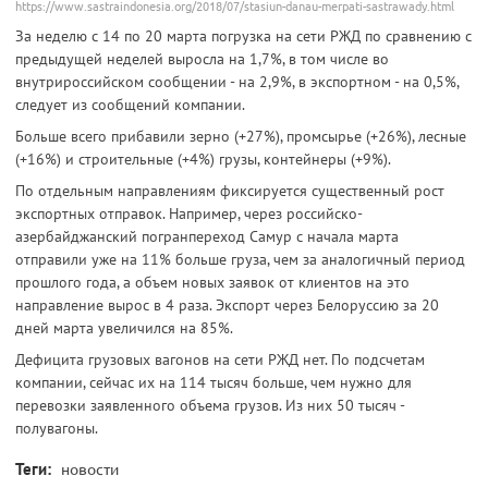
https://www.sastraindonesia.org/2018/07/stasiun-danau-merpati-sastrawady.html
За неделю с 14 по 20 марта погрузка на сети РЖД по сравнению с
предыдущей неделей выросла на 1,7%, в том числе во
внутрироссийском сообщении - на 2,9%, в экспортном - на 0,5%,
следует из сообщений компании.
Больше всего прибавили зерно (+27%), промсырье (+26%), лесные
(+16%) и строительные (+4%) грузы, контейнеры (+9%).
По отдельным направлениям фиксируется существенный рост
экспортных отправок. Например, через российско-
азербайджанский погранпереход Самур с начала марта
отправили уже на 11% больше груза, чем за аналогичный период
прошлого года, а объем новых заявок от клиентов на это
направление вырос в 4 раза. Экспорт через Белоруссию за 20
дней марта увеличился на 85%.
Дефицита грузовых вагонов на сети РЖД нет. По подсчетам
компании, сейчас их на 114 тысяч больше, чем нужно для
перевозки заявленного объема грузов. Из них 50 тысяч -
полувагоны.
Теги:
новости