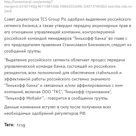
http://lomovtravel.com/arenda/?
mango=|c:63187140|g:4611188136|b:10866203269|k:32657374038|st:search|a:no|s:none|t:
{yad}
Совет директоров TCS Group Plc одобрил выделение российского
сегмента бизнеса, а также утвердил передачу акционерных прав в
его отношении управляющей компании, контролируемой
российской командой менеджеров "Тинькофф банка" во главе с
его председателем правления Станиславом Близнюком, следует из
сообщений группы.
"Выделение российского сегмента облегчает процесс передачи
управленческой команде банка, состоящей из российских
резидентов, всех полномочий для обеспечения стабильной и
эффективной работы российского системно значимого
"Тинькофф банка" и связанных и/или аффилированных с ним
компаний, включая ООО "ТКС", "Тинькофф страхование",
"Тинькофф Мобайл"", - говорится в сообщении группы.
Данные изменения вступят в силу после получения всех
необходимых одобрений регуляторов РФ.
Теги:
tcsg