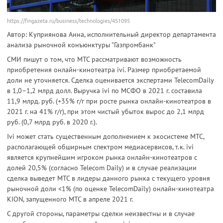
https://fingazeta.ru/business/technologies/451095
Автор: Куприянова Анна, исполнительный директор департамента
анализа рыночной конъюнктуры "Газпромбанк"
СМИ пишут о том, что МТС рассматривают возможность
приобретения онлайн-кинотеатра ivi. Размер приобретаемой
доли не уточняется. Сделка оценивается экспертами TelecomDaily
в 1,0–1,2 млрд долл. Выручка ivi по МСФО в 2021 г. составила
11,9 млрд. руб. (+35% г/г при росте рынка онлайн-кинотеатров в
2021 г. на 41% г/г), при этом чистый убыток вырос до 2,1 млрд
руб. (0,7 млрд руб. в 2020 г.).
Ivi может стать существенным дополнением к экосистеме МТС,
располагающей обширным спектром медиасервисов, т.к. ivi
является крупнейшим игроком рынка онлайн-кинотеатров с
долей 20,5% (согласно Telecom Daily) и в случае реализации
сделка выведет МТС в лидеры данного рынка c текущего уровня
рыночной доли <1% (по оценке TelecomDaily) онлайн-кинотеатра
KION, запущенного МТС в апреле 2021 г.
С другой стороны, параметры сделки неизвестны и в случае