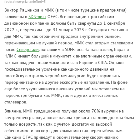
federalnoe-priznanie?ind=5
Виктор Рашников и ММК (в том числе турецкие предприятия)
включены в
SDN-лист
OFAC. Все операции с российским
дивизионом компании должны быть свернуты до 1 сентября
2022 г., с турецким – до 31 января 2023 г. Ситуация негативна
для ММК, так как ограничит продажи внутренним рынком,
переживающим не лучший период. ММК стал вторым сталеваром
после
Северстали
, попавшим в SDN-лист. На наш взгляд, Евраз и
НЛМК имеют больший иммунитет к аналогичным ограничениям,
так как владеют значимыми активы в Европе и США. Однако
последовательное усиление санкционного давления на
российскую отрасль черной металлургии будет тормозить
переориентацию на другие экспортные направления. На фоне
еще более ухудшившихся внешних условий мы оставляем на
пересмотре бумаги как ММК, так и других отечественных
сталеваров.
Влияние. ММК традиционно получал около 70% выручки на
внутреннем рынке, а после начала кризиса эта доля должна была
только возрасти, так как с учетом достаточно высокой
себестоимости экспорт для компании стал нерентабельным.
Санкции OFAC приведут к окончательному сворачиванию