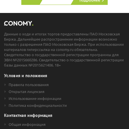
Данные о ходе и итогах торгов предоставлены ПАО Московская
Биржа. Дальнейшее распространение информации возможно
только с разрешения ПАО Московская Биржа. При использовании
материалов гиперссылка на conomy.ru обязательна.
Свидетельство о государственной регистрации программы для
ЭВМ №2015660286. Свидетельство о государственной регистрации
базы данных №2015621406. 18+
Условия и положения
Правила пользования
Открытая лицензия
Использование информации
Политика конфиденциальности
Контактная информация
Общая информация