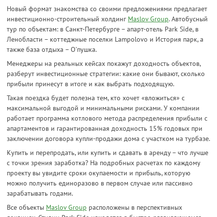
Новый формат знакомства со своими предложениями предлагает
инвестиционно-строительный холдинг
Maslov Group
. Автобусный
тур по объектам: в Санкт-Петербурге – апарт-отель Park Side, в
Ленобласти – коттеджные поселки Lampolovo и История парк, а
также база отдыха – О’пушка.
Менеджеры на реальных кейсах покажут доходность объектов,
разберут инвестиционные стратегии: какие они бывают, сколько
прибыли принесут в итоге и как выбрать подходящую.
Такая поездка будет полезна тем, кто хочет «вложиться» с
максимальной выгодой и минимальными рисками. У компании
работает программа котлового метода распределения прибыли с
апартаментов и гарантированная доходность 15% годовых при
заключении договора купли-продажи дома с участком на турбазе.
Купить и перепродать, или купить и сдавать в аренду – что лучше
с точки зрения заработка? На подробных расчетах по каждому
проекту вы увидите сроки окупаемости и прибыль, которую
можно получить единоразово в первом случае или пассивно
зарабатывать годами.
Все объекты
Maslov Group
расположены в перспективных