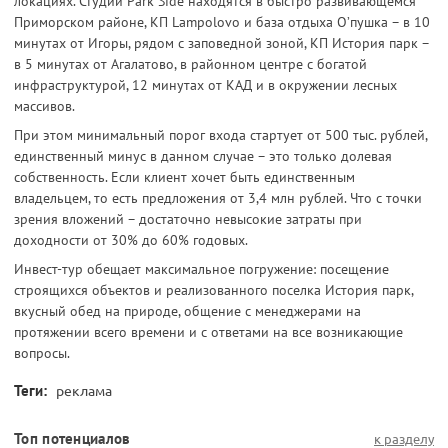
локациях. Студии Park Side находятся в быстро развивающемся
Приморском районе, КП Lampolovo и база отдыха О’пушка – в 10
минутах от Игоры, рядом с заповедной зоной, КП История парк –
в 5 минутах от Агалатово, в районном центре с богатой
инфраструктурой, 12 минутах от КАД и в окружении лесных
массивов.
При этом минимальный порог входа стартует от 500 тыс. рублей,
единственный минус в данном случае – это только долевая
собственность. Если клиент хочет быть единственным
владельцем, то есть предложения от 3,4 млн рублей. Что с точки
зрения вложений – достаточно невысокие затраты при
доходности от 30% до 60% годовых.
Инвест-тур обещает максимальное погружение: посещение
строящихся объектов и реализованного поселка История парк,
вкусный обед на природе, общение с менеджерами на
протяжении всего времени и с ответами на все возникающие
вопросы.
Теги:
реклама
Топ потенциалов
к разделу