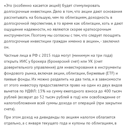
«
Это (особенно касается акций) будет стимулировать
долгосрочные инвестиции. Дело в том, что акции дают основания
рассчитывать на большую, чем по облигациям, доходность в
долгосрочной перспективе, в то время как облигации, хоть и дают
ощущение надежности, но являются скорее краткосрочным
инструментом. Поэтому мы согласны с тем, что следует поощрять
долгосрочные инвестиции граждан именно в акции
»
, - заключил
он.
Частные лица в РФ с 2015 года могут (минимум на три года)
открыть ИИС у брокера (брокерский счет) или УК (счет
доверительного управления) для инвестирования в инструменты
фондового рынка, включая акции, облигации, биржевые (ETF) и
паевые фонды. Их можно разделить на два типа, и в зависимости
от этого инвестору предоставляется право на один из двух видов
вычетов по НДФЛ: 13% на сумму ежегодного взноса до 400 тысяч
рублей (возврат до 52 тысяч рублей в год) или освобождение от
налогообложения всей суммы дохода от операций (при закрытии
счета).
При этом доход на дивиденды по акциям налогом облагается
отдельно, а с января текущего года и купоны по облигациям, в