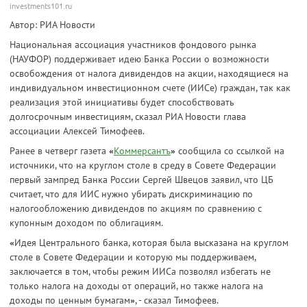
investments101.ru
Автор: РИА Новости
Национальная ассоциация участников фондового рынка
(НАУФОР) поддерживает идею Банка России о возможности
освобождения от налога дивидендов на акции, находящиеся на
индивидуальном инвестиционном счете (ИИСе) граждан, так как
реализация этой инициативы будет способствовать
долгосрочным инвестициям, сказал РИА Новости глава
ассоциации Алексей Тимофеев.
Ранее в четверг газета
«
Коммерсантъ
»
сообщила со ссылкой на
источники, что на круглом столе в среду в Совете Федерации
первый зампред Банка России Сергей Швецов заявил, что ЦБ
считает, что для ИИС нужно убирать дискриминацию по
налогообложению дивидендов по акциям по сравнению с
купонным доходом по облигациям.
«
Идея Центрального банка, которая была высказана на круглом
столе в Совете Федерации и которую мы поддерживаем,
заключается в том, чтобы режим ИИСа позволял избегать не
только налога на доходы от операций, но также налога на
доходы по ценным бумагам
»
, - сказал Тимофеев.