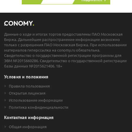
Данные о ходе и итогах торгов предоставлены ПАО Московская
Биржа. Дальнейшее распространение информации возможно
только с разрешения ПАО Московская Биржа. При использовании
материалов гиперссылка на conomy.ru обязательна.
Свидетельство о государственной регистрации программы для
ЭВМ №2015660286. Свидетельство о государственной регистрации
базы данных №2015621406. 18+
Условия и положения
Правила пользования
Открытая лицензия
Использование информации
Политика конфиденциальности
Контактная информация
Общая информация