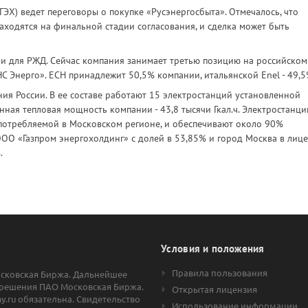
ЭХ) ведет переговоры о покупке «Русэнергосбыта». Отмечалось, что
аходятся на финальной стадии согласования, и сделка может быть
ии для РЖД. Сейчас компания занимает третью позицию на российском
С Энерго». ЕСН принадлежит 50,5% компании, итальянской Enel - 49,5
ия России. В ее составе работают 15 электростанций установленной
ная тепловая мощность компании - 43,8 тысячи Гкал.ч. Электростанци
потребляемой в Московском регионе, и обеспечивают около 90%
ОО «Газпром энергохолдинг» с долей в 53,85% и город Москва в лице
.
Условия и положения
Правила пользования
осковская Биржа. Дальнейшее
решения ПАО Московская Биржа.
Открытая лицензия
.ru обязательна. Свидетельство
Использование информации