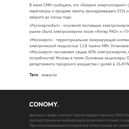
В июне СМИ сообщали, что «Газпром энергохолдинг» (Г
переговоры о продаже пакета, принадлежащего ЕСН, н
закрыта до конца года.
«Русэнергосбыт» - основной поставщик электроэнерг
рынке сбыта электроэнергии после «Интер РАО» и «ТН
«Мосэнерго» - территориальная генерирующая компан
электрической мощностью 12,8 тысячи МВт. Установлен
«Мосэнерго» поставляют свыше 60% электроэнергии, 
потребностей Москвы в тепле. Основные акционеры: О
департамента городского имущества с долей в 26,45%
Теги:
новости
Данные о ходе и итогах торгов предоставлены ПАО М
распространение информации возможно только с раз
При использовании материалов гиперссылка на conomy