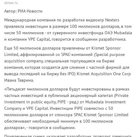
atnow.ru
Автор: РИА Новости
Международная компания по разработке видеоигр Nexters
привлекла инвестиции в размере 100 миллионов долларов, в том
числе 50 миллионов - от суверенного инвестфонда ОАЭ Mubadala
и компании VPE Capital, говорится в сообщении разработчика.
Еще 50 миллионов долларов привлечены от Kismet Sponsor
Limited, аффилированной со SPAC-компанией (Special purpose
acquisition company, специальная торгующаяся на бирже
компания, которая создается для слияния с частной фирмой для
вывода последней на биржу без IPO) Kismet Acquisition One Corp
Ивана Таврина.
«Пятьдесят миллионов долларов будут инвестированы в рамках
частных инвестиций в публичный акционерный капитал (Private
investment in public equity, PIPE - ред.) от Mubadala Investment
Company и VPE Capital. Инвестиции PIPE совместно с 50
миллионами долларов от спонсора SPAC Kismet Sponsor Limited
обеспечивают необходимый минимум в 100 миллионов
долларов», - говорится в сообщении.
Привлеченная сумма, указывает разработчик, позволит завершить