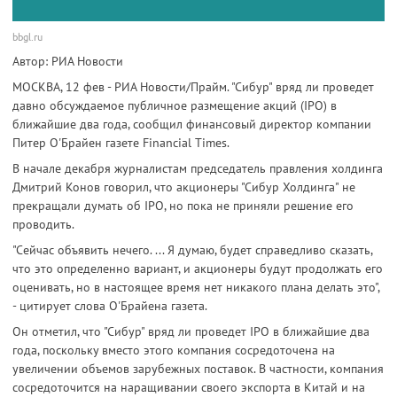
bbgl.ru
Автор: РИА Новости
МОСКВА, 12 фев - РИА Новости/Прайм. "Сибур" вряд ли проведет
давно обсуждаемое публичное размещение акций (IPO) в
ближайшие два года, сообщил финансовый директор компании
Питер О'Брайен газете Financial Times.
В начале декабря журналистам председатель правления холдинга
Дмитрий Конов говорил, что акционеры "Сибур Холдинга" не
прекращали думать об IPO, но пока не приняли решение его
проводить.
"Сейчас объявить нечего. ... Я думаю, будет справедливо сказать,
что это определенно вариант, и акционеры будут продолжать его
оценивать, но в настоящее время нет никакого плана делать это",
- цитирует слова О'Брайена газета.
Он отметил, что "Сибур" вряд ли проведет IPO в ближайшие два
года, поскольку вместо этого компания сосредоточена на
увеличении объемов зарубежных поставок. В частности, компания
сосредоточится на наращивании своего экспорта в Китай и на