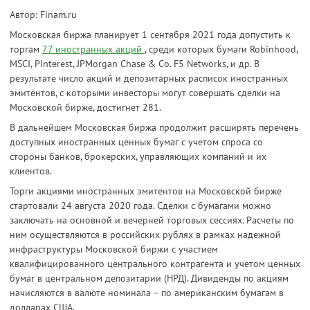
Автор: Finam.ru
Московская биржа планирует 1 сентября 2021 года допустить к
торгам
77 иностранных акций
, среди которых бумаги Robinhood,
MSCI, Pinterest, JPMorgan Chase & Co. F5 Networks, и др. В
результате число акций и депозитарных расписок иностранных
эмитентов, с которыми инвесторы могут совершать сделки на
Московской бирже, достигнет 281.
В дальнейшем Московская биржа продолжит расширять перечень
доступных иностранных ценных бумаг с учетом спроса со
стороны банков, брокерских, управляющих компаний и их
клиентов.
Торги акциями иностранных эмитентов на Московской бирже
стартовали 24 августа 2020 года. Сделки с бумагами можно
заключать на основной и вечерней торговых сессиях. Расчеты по
ним осуществляются в российских рублях в рамках надежной
инфраструктуры Московской биржи с участием
квалифицированного центрального контрагента и учетом ценных
бумаг в центральном депозитарии (НРД). Дивиденды по акциям
начисляются в валюте номинала – по американским бумагам в
долларах США.