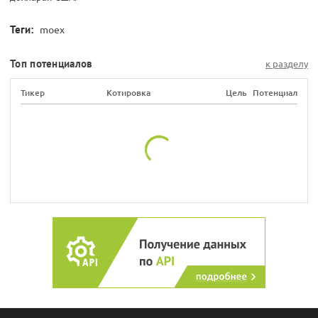
Теги:
moex
Топ потенциалов
к разделу
Тикер
Котировка
Цель
Потенциал