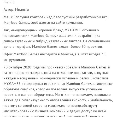
finam.ru
Автор: Finam.ru
Mail.ru получил контроль над белорусским разработчиком игр
Mamboo Games, сообщается на сайте компании.
Так, международный игровой бренд MY.GAMES объявил о
присоединении Mamboo Games - издателя и разработчика
гиперказуальных и гибрид-казуальных тайтлов. На сегодняшний
день в портфель Mamboo Games входят более 30 проектов.
Офис Mamboo Games находится в Минске, а в штат входят 35
сотрудников.
«В октябре 2020 года мы проинвестировали в Mamboo Games, и
за это время команда вышла на отличные показатели, выпуская
каждый месяц новый коммерчески успешный релиз. Экспертиза
MY.GAMES в мидкорных играх и опыт Mamboo Games в гиперкеже
образуют симбиоз, который позволяет выпускать успешные
проекты в жанре гибрид-кежа. Мы отлично понимаем, насколько
важна для гиперказульного направления гибкость и мобильность,
поэтому со своей стороны максимально поспособствуем
масштабированию бизнеса компании и дадим доступ ко всем
преимуществам и ресурсам открытой партнерской среды», -