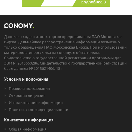
Данные о ходе и итогах торгов предоставлены ПАО Московская
Биржа. Дальнейшее распространение информации возможно
только с разрешения ПАО Московская Биржа. При использовании
материалов гиперссылка на conomy.ru обязательна.
Свидетельство о государственной регистрации программы для
ЭВМ №2015660286. Свидетельство о государственной регистрации
базы данных №2015621406. 18+
Условия и положения
Правила пользования
Открытая лицензия
Использование информации
Политика конфиденциальности
Контактная информация
Общая информация