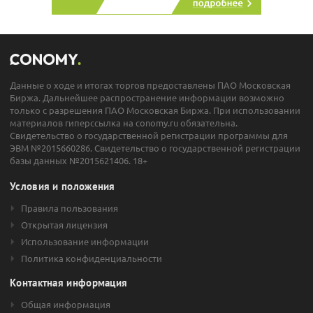
Данные о ходе и итогах торгов предоставлены ПАО Московская
Биржа. Дальнейшее распространение информации возможно
только с разрешения ПАО Московская Биржа. При использовании
материалов гиперссылка на conomy.ru обязательна.
Свидетельство о государственной регистрации программы для
ЭВМ №2015660286. Свидетельство о государственной регистрации
базы данных №2015621406. 18+
Условия и положения
Правила пользования
Открытая лицензия
Использование информации
Политика конфиденциальности
Контактная информация
Общая информация