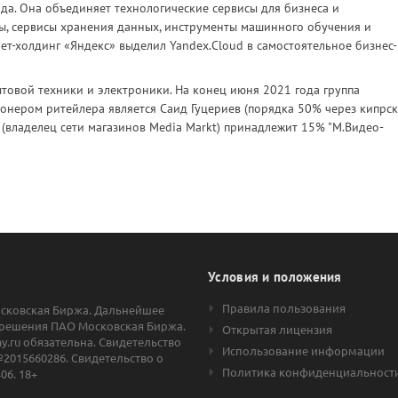
да. Она объединяет технологические сервисы для бизнеса и
сы, сервисы хранения данных, инструменты машинного обучения и
ет-холдинг «Яндекс» выделил Yandex.Cloud в самостоятельное бизнес-
товой техники и электроники. На конец июня 2021 года группа
ионером ритейлера является Саид Гуцериев (порядка 50% через кипрс
ng (владелец сети магазинов Media Markt) принадлежит 15% "М.Видео-
Условия и положения
Правила пользования
осковская Биржа. Дальнейшее
решения ПАО Московская Биржа.
Открытая лицензия
.ru обязательна. Свидетельство
Использование информации
2015660286. Свидетельство о
Политика конфиденциальност
06. 18+