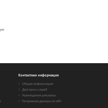
кую
Контактная информация
Общая информация
Для пресс-служб
Размещение рекламы
и
Получение данных по API