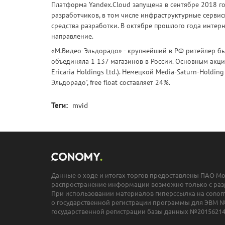
Платформа Yandex.Cloud запущена в сентябре 2018 го
разработчиков, в том числе инфраструктурные серви
средства разработки. В октябре прошлого года интерн
направление.
«М.Видео-Эльдорадо» - крупнейший в РФ ритейлер бы
объединяла 1 137 магазинов в России. Основным акц
Ericaria Holdings Ltd.). Немецкой Media-Saturn-Holdi
Эльдорадо", free float составляет 24%.
Теги:
mvid
Данные о ходе и итогах торгов предоставлены ПАО М
распространение информации возможно только с раз
При использовании материалов гиперссылка на conomy
о государственной регистрации программы для ЭВМ №
государственной регистрации базы данных №20156214