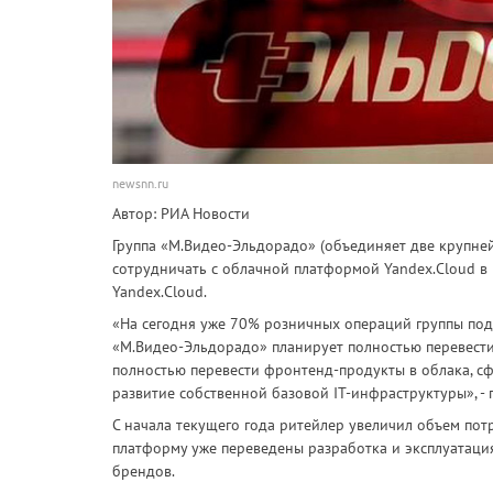
newsnn.ru
Автор: РИА Новости
Группа «М.Видео-Эльдорадо» (объединяет две крупне
сотрудничать с облачной платформой Yandex.Cloud в 
Yandex.Cloud.
«На сегодня уже 70% розничных операций группы по
«М.Видео-Эльдорадо» планирует полностью перевести 
полностью перевести фронтенд-продукты в облака, с
развитие собственной базовой IT-инфраструктуры», - 
С начала текущего года ритейлер увеличил объем потр
платформу уже переведены разработка и эксплуатаци
брендов.