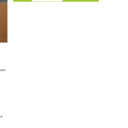
нии
их