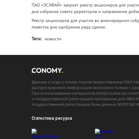
ПАО «ЭСЭФАЙ» закроет реестр акционеров для участия
дня избрание совета директоров и направление доба
Реестр акционеров для участия во внеочередном собра
повестке дня одобрение ряда сделок.
Теги:
новости
Данные о ходе и итогах торгов предоставлены ПАО М
распространение информации возможно только с раз
При использовании материалов гиперссылка на conomy
о государственной регистрации программы для ЭВМ №
государственной регистрации базы данных №20156214
Статистика ресурса