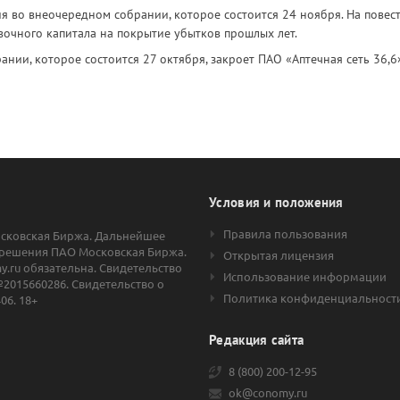
 во внеочередном собрании, которое состоится 24 ноября. На повес
вочного капитала на покрытие убытков прошлых лет.
нии, которое состоится 27 октября, закроет ПАО «Аптечная сеть 36,6»
Условия и положения
Правила пользования
осковская Биржа. Дальнейшее
решения ПАО Московская Биржа.
Открытая лицензия
.ru обязательна. Свидетельство
Использование информации
2015660286. Свидетельство о
Политика конфиденциальност
06. 18+
Редакция сайта
8 (800) 200-12-95
ok@conomy.ru