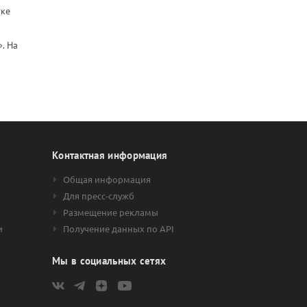
тке
. На
Контактная информация
Общая информация
Для пресс-служб
Размещение рекламы
и
Получение данных по API
Мы в социальных сетях