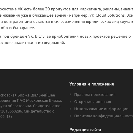
осистеме VK есть более 30 продуктов для маркетинга, рекламы, анали
е названия уже в ближайшее время - например, VK Cloud Solutions. Все
и контрагентами остаются в силе: изменения юридических лиц случат
обо всём заранее.
я под брендом VK. В случае приобретения новых проектов решение о
основе аналитики и исследований.
Условия и положения
Правила пользования
осковская Биржа. Дальнейшее
решения ПАО Московская Биржа.
Открытая лицензия
.ru обязательна. Свидетельство
Использование информации
2015660286. Свидетельство о
Политика конфиденциальност
06. 18+
Редакция сайта