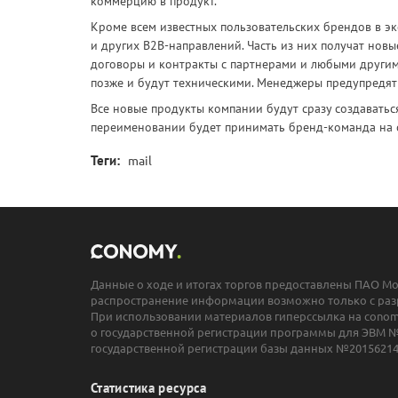
коммерцию в продукт.
Кроме всем известных пользовательских брендов в эк
и других B2B-направлений. Часть из них получат новы
договоры и контракты с партнерами и любыми другим
позже и будут техническими. Менеджеры предупредят 
Все новые продукты компании будут сразу создаватьс
переименовании будет принимать бренд-команда на 
Теги:
mail
Данные о ходе и итогах торгов предоставлены ПАО М
распространение информации возможно только с раз
При использовании материалов гиперссылка на conomy
о государственной регистрации программы для ЭВМ №
государственной регистрации базы данных №20156214
Статистика ресурса