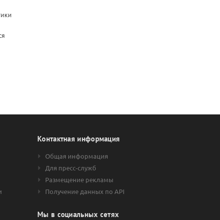
тики
ся
Контактная информация
Общая информация
Для пресс-служб
Размещение рекламы
и
Получение данных по API
Мы в социальных сетях