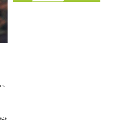
ти,
виде