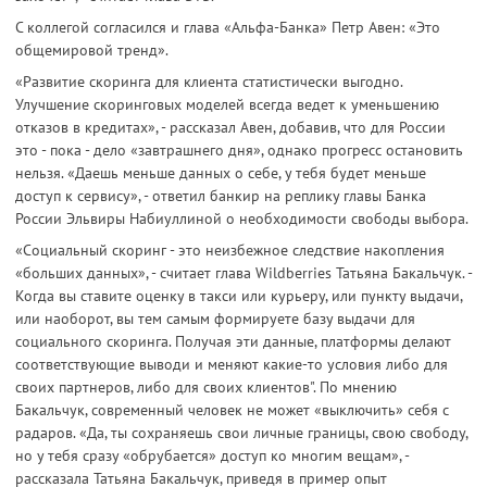
С коллегой согласился и глава «Альфа-Банка» Петр Авен: «Это
общемировой тренд».
«Развитие скоринга для клиента статистически выгодно.
Улучшение скоринговых моделей всегда ведет к уменьшению
отказов в кредитах», - рассказал Авен, добавив, что для России
это - пока - дело «завтрашнего дня», однако прогресс остановить
нельзя. «Даешь меньше данных о себе, у тебя будет меньше
доступ к сервису», - ответил банкир на реплику главы Банка
России Эльвиры Набиуллиной о необходимости свободы выбора.
«Социальный скоринг - это неизбежное следствие накопления
«больших данных», - считает глава Wildberries Татьяна Бакальчук. -
Когда вы ставите оценку в такси или курьеру, или пункту выдачи,
или наоборот, вы тем самым формируете базу выдачи для
социального скоринга. Получая эти данные, платформы делают
соответствующие выводи и меняют какие-то условия либо для
своих партнеров, либо для своих клиентов". По мнению
Бакальчук, современный человек не может «выключить» себя с
радаров. «Да, ты сохраняешь свои личные границы, свою свободу,
но у тебя сразу «обрубается» доступ ко многим вещам», -
рассказала Татьяна Бакальчук, приведя в пример опыт