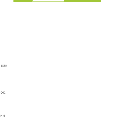
н
 как
ос.
сии