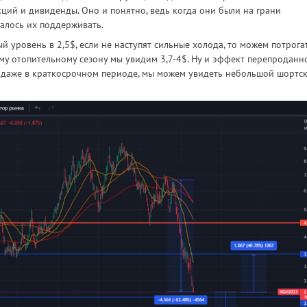
ций и дивиденды. Оно и понятно, ведь когда они были на грани
залось их поддерживать.
й уровень в 2,5$, если не наступят сильные холода, то можем потрога
ему отопительному сезону мы увидим 3,7-4$. Ну и эффект перепроданн
у даже в краткосрочном периоде, мы можем увидеть небольшой шортс