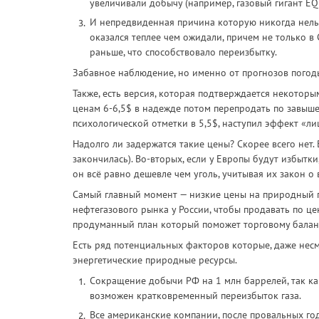
увеличивали добычу (например, газовый гигант EQ
И непредвиденная причина которую никогда нельзя
оказался теплее чем ожидали, причем не только в 
раньше, что способствовало переизбытку.
Забавное наблюдение, но именно от прогнозов погоды
Также, есть версия, которая подтверждается некотор
ценам 6-6,5$ в надежде потом перепродать по завыше
психологической отметки в 5,5$, наступил эффект «ли
Надолго ли задержатся такие цены? Скорее всего нет. 
закончилась). Во-вторых, если у Европы будут избытк
он всё равно дешевле чем уголь, учитывая их закон о 
Самый главный момент — низкие цены на природный г
нефтегазового рынка у России, чтобы продавать по ц
продуманный план который поможет торговому баланс
Есть ряд потенциальных факторов которые, даже несм
энергетические природные ресурсы.
Сокращение добычи РФ на 1 млн баррелей, так как
возможен кратковременный переизбыток газа.
Все американские компании, после провальных го