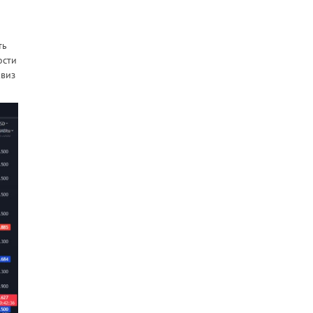
ть
ости
квиз