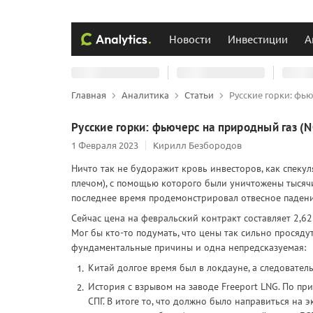
Новости
Инвестиции
А
Главная
Аналитика
Статьи
Русские горки: фь
Русские горки: фьючерс на природный газ (N
1 Февраля 2023
Кирилл Безбородов
Ничто так не будоражит кровь инвесторов, как спек
плечом), с помощью которого были уничтожены тысячи
последнее время продемонстрировал отвесное падение,
Сейчас цена на февральский контракт составляет 2,62$
Мог бы кто-то подумать, что цены так сильно просяду
фундаментальные причины и одна непредсказуемая:
Китай долгое время был в локдауне, а следовате
История с взрывом на заводе Freeport LNG. По пр
СПГ. В итоге то, что должно было направиться на