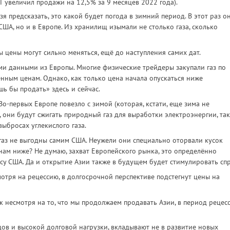
T увеличил продажи на 12,5% за 9 месяцев 2022 года).
 предсказать, это какой будет погода в зимний период. В этот раз о
США, но и в Европе. Из хранилищ изымали не столько газа, сколько
 цены могут сильно меняться, ещё до наступления самих дат.
ыми данными из Европы. Многие физические трейдеры закупали газ по
нным ценам. Однако, как только цена начала опускаться ниже
шь бы продать» здесь и сейчас.
Во-первых Европе повезло с зимой (которая, кстати, еще зима не
и, они будут сжигать природный газ для выработки электроэнергии, так
выбросах углекислого газа.
аз не выгодны самим США. Неужели они специально оторвали кусок
енам ниже? Не думаю, захват Европейского рынка, это определённо
у США. Да и открытие Азии также в будущем будет стимулировать спр
отря на рецессию, в долгосрочной перспективе подстегнут цены на
 несмотря на то, что мы продолжаем продавать Азии, в период рецес
дов и высокой долговой нагрузки, вкладывают не в развитие новых