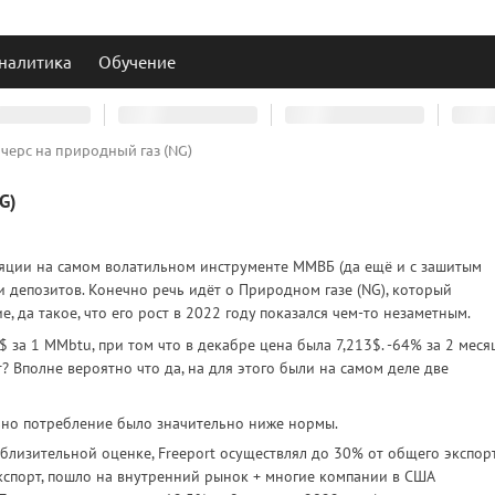
налитика
Обучение
ючерс на природный газ (NG)
G)
уляции на самом волатильном инструменте ММВБ (да ещё и с зашитым
 депозитов. Конечно речь идёт о Природном газе (NG), который
 да такое, что его рост в 2022 году показался чем-то незаметным.
 за 1 MMbtu, при том что в декабре цена была 7,213$. -64% за 2 меся
т? Вполне вероятно что да, на для этого были на самом деле две
льно потребление было значительно ниже нормы.
иблизительной оценке, Freeport осуществлял до 30% от общего экспор
 экспорт, пошло на внутренний рынок + многие компании в США