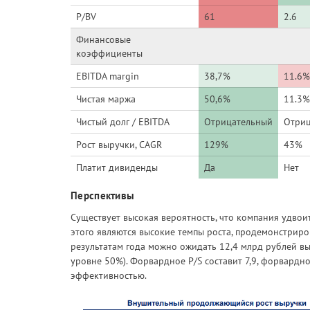
P/BV
61
2.6
Финансовые
коэффициенты
EBITDA margin
38,7%
11.6%
Чистая маржа
50,6%
11.3%
Чистый долг / EBITDA
Отрицательный
Отри
Рост выручки, CAGR
129%
43%
Платит дивиденды
Да
Нет
Перспективы
Существует высокая вероятность, что компания удвоит
этого являются высокие темпы роста, продемонстриро
результатам года можно ожидать 12,4 млрд рублей в
уровне 50%). Форвардное P/S составит 7,9, форвардно
эффективностью.