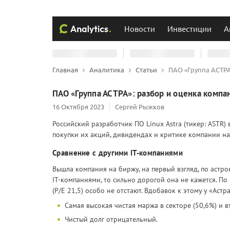
Новости
Инвестиции
А
Главная
Аналитика
Статьи
ПАО «Группа АСТРА
ПАО «Группа АСТРА»: разбор и оценка компа
16 Октября 2023
Сергей Рыжков
Российский разработчик ПО Linux Astra (тикер: ASTR)
покупки их акций, дивидендах и критике компании на
Сравнение с другими IT-компаниями
Вышла компания на биржу, на первый взгляд, по астрон
IT-компаниями, то сильно дорогой она не кажется. По 
(P/E 21,5) особо не отстают. Вдобавок к этому у «Аст
Самая высокая чистая маржа в секторе (50,6%) и в
Чистый долг отрицательный.