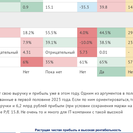
0.9
15.1
-35.3
39.8
14
18.2%
55.5%
4.0%
44.5%
2
7.9%
39.1%
-10.0%
38.5%
2
цательный
4.31
Отрицательный
5.73
0.01
-
6%
35%
61%
65%
5
Нет
Пока нет
Нет
Да
Не
 свою выручку и прибыль уже в этом году. Одним из аргументов в пол
ванные в первой половине 2023 года. Если по ним ориентироваться, т
ыручки и 6,2 млрд рублей прибыли (при условии сохранения маржи на
е P/E 15.8. Не очень то и много для IT-компании с такой высокой