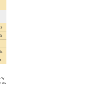
9%
3%
7%
т
ьзу
о по