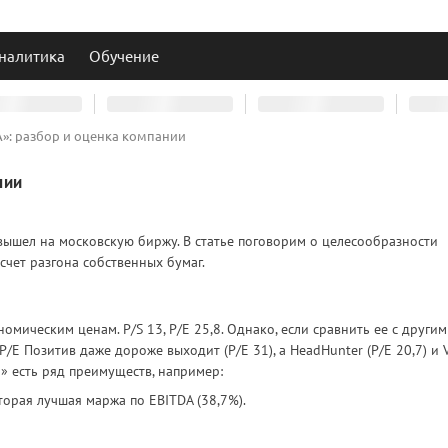
налитика
Обучение
»: разбор и оценка компании
нии
 вышел на московскую биржу. В статье поговорим о целесообразности
счет разгона собственных бумаг.
омическим ценам. P/S 13, P/E 25,8. Однако, если сравнить ее с други
P/E Позитив даже дороже выходит (P/E 31), а HeadHunter (P/E 20,7) и 
ра» есть ряд преимуществ, например:
торая лучшая маржа по EBITDA (38,7%).