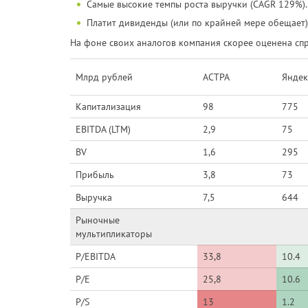
Самые высокие темпы роста выручки (CAGR 129%).
Платит дивиденды (или по крайней мере обещает)
На фоне своих аналогов компания скорее оценена спра
Млрд рублей
АСТРА
Яндек
Капитализация
98
775
EBITDA (LTM)
2,9
75
BV
1,6
295
Прибыль
3,8
73
Выручка
7,5
644
Рыночные
мультипликаторы
P/EBITDA
33,8
10.4
P/E
25,8
10.6
P/S
13
1.2