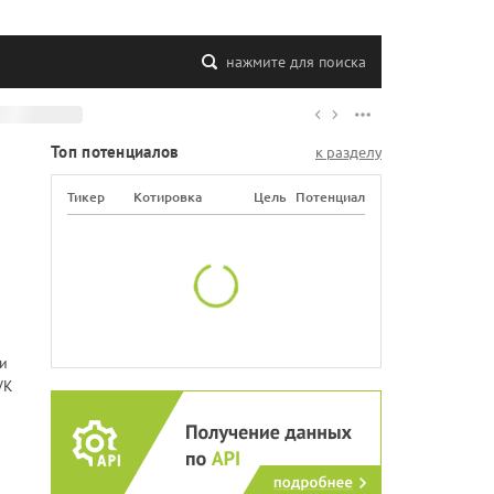
нажмите для поиска
Топ потенциалов
к разделу
Тикер
Котировка
Цель
Потенциал
ми
VK