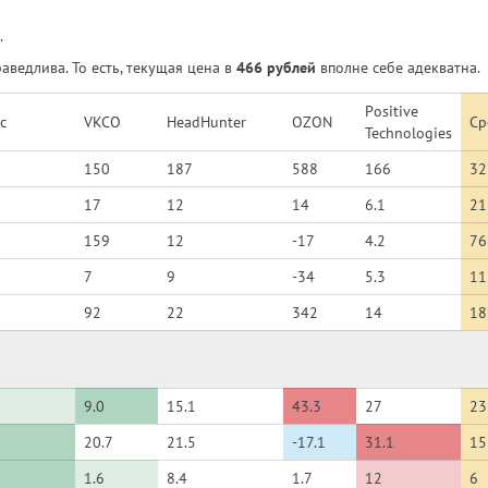
.
ведлива. То есть, текущая цена в
466 рублей
вполне себе адекватна.
Positive
с
VKCO
HeadHunter
OZON
Ср
Technologies
150
187
588
166
32
17
12
14
6.1
21
159
12
-17
4.2
76
7
9
-34
5.3
11
92
22
342
14
18
9.0
15.1
43.3
27
23
20.7
21.5
-17.1
31.1
15
1.6
8.4
1.7
12
6