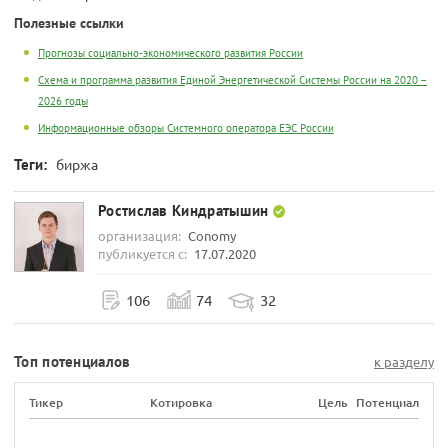
Полезные ссылки
Прогнозы социально-экономического развития России
Схема и программа развития Единой Энергетической Системы России на 2020 –
2026 годы
Информационные обзоры Системного оператора ЕЭС России
Теги:
биржа
Ростислав Киндратышин
организация:
Conomy
публикуется с:
17.07.2020
106
74
32
Топ потенциалов
к разделу
Тикер
Котировка
Цель
Потенциал