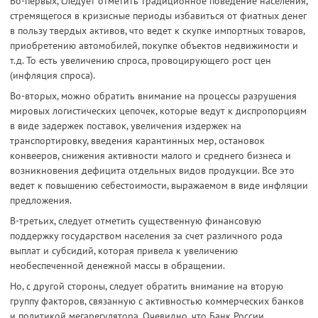
Во-первых, следует отметить традиционное поведение населения,
стремящегося в кризисные периоды избавиться от фиатных денег
в пользу твердых активов, что ведет к скупке импортных товаров,
приобретению автомобилей, покупке объектов недвижимости и
т.д. То есть увеличению спроса, провоцирующего рост цен
(инфляция спроса).
Во-вторых, можно обратить внимание на процессы разрушения
мировых логистических цепочек, которые ведут к диспропорциям
в виде задержек поставок, увеличения издержек на
транспортировку, введения карантинных мер, остановок
конвееров, снижения активности малого и среднего бизнеса и
возникновения дефицита отдельных видов продукции. Все это
ведет к повышению себестоимости, выражаемом в виде инфляции
предложения.
В-третьих, следует отметить существенную финансовую
поддержку государством населения за счет различного рода
выплат и субсидий, которая привела к увеличению
необеспеченной денежной массы в обращении.
Но, с другой стороны, следует обратить внимание на вторую
группу факторов, связанную с активностью коммерческих банков
и политикой мегарегулятора. Очевидно, что Банк России,