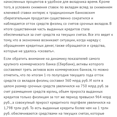
начисленных процентов в удобное для вкладчика время. Кроме
того, в условиях снижения ставок по вкладам вслед за снижением
ключевой ставки интерес к традиционным банковским
сберегательным продуктам существенно сократился и
наблюдается отток средств физлиц со счетов срочных вкладов. В
итоге существенная часть выданных кредитов стала
обеспечиваться за счет средств на текущих счетах. Все это ведет к
тому, что в экономике возникают ситуации, когда наряду с
обращением кредитных денег, также обращаются и средства,
которые не удалось «сковать».
Если обратить внимание на динамику показателей самого
крупного коммерческого банка (Сбербанк), активы которого
составляют треть активов всех коммерческих банков, то можно
отметить, что по итогам 1-го полугодия текущего года отток
средств со вкладов физлиц составил 360 млрд руб. И хотя в
целом размер срочных средств увеличился на 750 млрд руб. за
счет размещения средств юрлиц, объем прироста выданных
кредитов только физлицам за тот же период превысил 964 млрд
руб., а совокупный прирост кредитного портфеля увеличился на
1,798 трлн руб. То есть выданные кредиты более чем на 1 трлн
руб. обеспечиваются средствами на текущих счетах, которые