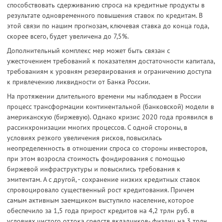
способствовать сдерживанию спроса на кредитные продукты в
результате одновременного повышения ставок по кредитам. В
этой связи по нашим прогнозам, ключевая ставка до конца года,
скорее всего, будет увеличена до 7,5%.
Дополнительный комплекс мер может быть связан с
ужесточением требований к показателям достаточности капитала,
требованиям к уровням резервирования и ограничению доступа
к привлечению ликвидности от Банка России.
На протяжении длительного времени мы наблюдаем в России
процесс трансформации континентальной (банковской) модели в
американскую (биржевую). Однако кризис 2020 года проявился в
рассинхронизации многих процессов. С одной стороны, в
условиях резкого увеличения рисков, повысилась
неопределенность в отношении спроса со стороны инвесторов,
при этом возросла стоимость фондирования с помощью
биржевой инфраструктуры и повысились требования к
эмитентам. А с другой, - сохранение низких кредитных ставок
спровоцировало существенный рост кредитования. Причем
самым активным заемщиком выступило население, которое
обеспечило за 1,5 года прирост кредитов на 4,2 трлн руб. в
условиях чистого оттока средств вкладчиков- физлиц на 3 трлн