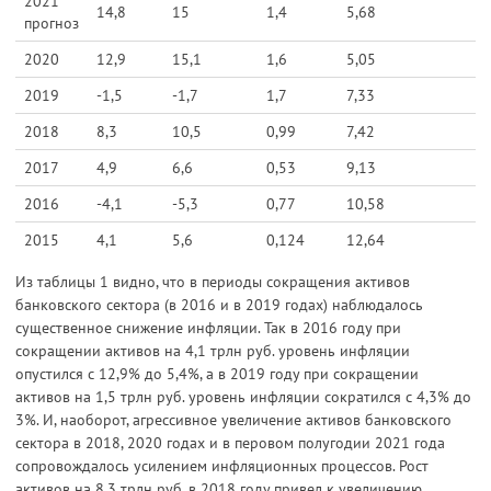
2021
14,8
15
1,4
5,68
прогноз
2020
12,9
15,1
1,6
5,05
2019
-1,5
-1,7
1,7
7,33
2018
8,3
10,5
0,99
7,42
2017
4,9
6,6
0,53
9,13
2016
-4,1
-5,3
0,77
10,58
2015
4,1
5,6
0,124
12,64
Из таблицы 1 видно, что в периоды сокращения активов
банковского сектора (в 2016 и в 2019 годах) наблюдалось
существенное снижение инфляции. Так в 2016 году при
сокращении активов на 4,1 трлн руб. уровень инфляции
опустился с 12,9% до 5,4%, а в 2019 году при сокращении
активов на 1,5 трлн руб. уровень инфляции сократился с 4,3% до
3%. И, наоборот, агрессивное увеличение активов банковского
сектора в 2018, 2020 годах и в перовом полугодии 2021 года
сопровождалось усилением инфляционных процессов. Рост
активов на 8,3 трлн руб. в 2018 году привел к увеличению