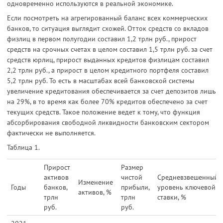
одновременно используются в реальной экономике.
Если посмотреть на агрегированный баланс всех коммерческих
банков, то ситуация выглядит схожей. Отток средств со вкладов
физлиц в первом полугодии составил 1,2 трлн руб., прирост
средств на срочных счетах в целом составил 1,5 трлн руб. за счет
средств юрлиц, прирост выданных кредитов физлицам составил
2,2 трлн руб., а прирост в целом кредитного портфеля составил
5,2 трлн руб. То есть в масштабах всей банковской системы
увеличение кредитования обеспечивается за счет депозитов лишь
на 29%, в то время как более 70% кредитов обеспечено за счет
текущих средств. Такое положение ведет к тому, что функция
абсорбирования свободной ликвидности банковским сектором
фактически не выполняется.
Таблица 1.
Прирост
Размер
активов
чистой
Средневзвешенный
Изменение
Годы
банков,
прибыли,
уровень ключевой
активов, %
трлн
трлн
ставки, %
руб.
руб.