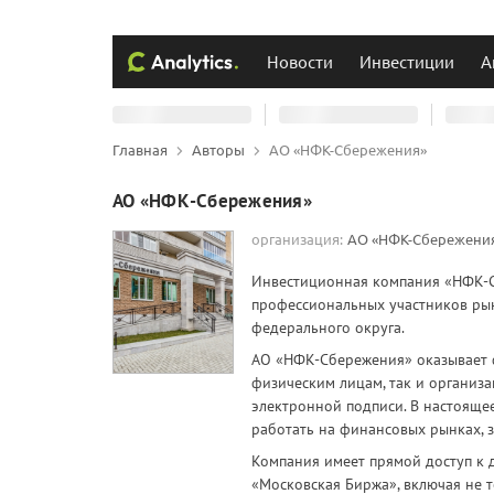
Новости
Инвестиции
А
Главная
Авторы
АО «НФК-Сбережения»
АО «НФК-Сбережения»
организация:
АО «НФК-Сбережени
Инвестиционная компания «НФК-Сб
профессиональных участников рын
федерального округа.
АО «НФК-Сбережения» оказывает 
физическим лицам, так и организ
электронной подписи. В настояще
работать на финансовых рынках, з
Компания имеет прямой доступ к
«Московская Биржа», включая не 