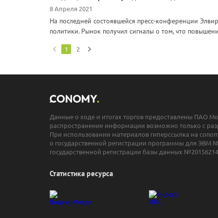
8 Апреля 2021
На последней состоявшейся пресс-конференции Элви
политики. Рынок получил сигналы о том, что повышение
1
2
Данные о ходе и итогах торгов предоставлены ПАО М
распространение информации возможно только с раз
При использовании материалов гиперссылка на conomy
о государственной регистрации программы для ЭВМ №
государственной регистрации базы данных №20156214
Статистика ресурса