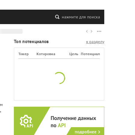
нажмите для поиска
Топ потенциалов
к разделу
Тикер
Котировка
Цель
Потенциал
ем
ь