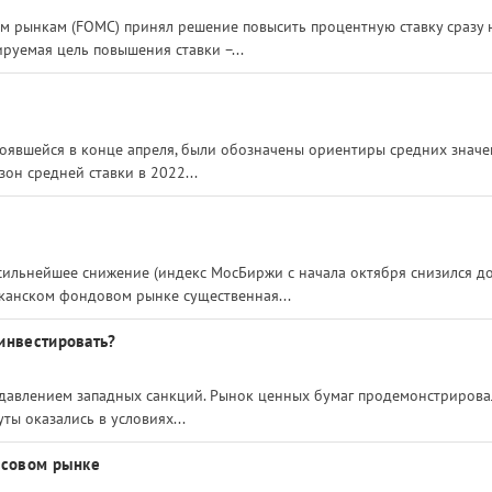
м рынкам (FOMC) принял решение повысить процентную ставку сразу 
ируемая цель повышения ставки –...
тоявшейся в конце апреля, были обозначены ориентиры средних знач
зон средней ставки в 2022...
сильнейшее снижение (индекс МосБиржи с начала октября снизился д
канском фондовом рынке существенная...
инвестировать?
 давлением западных санкций. Рынок ценных бумаг продемонстрирова
ы оказались в условиях...
нсовом рынке