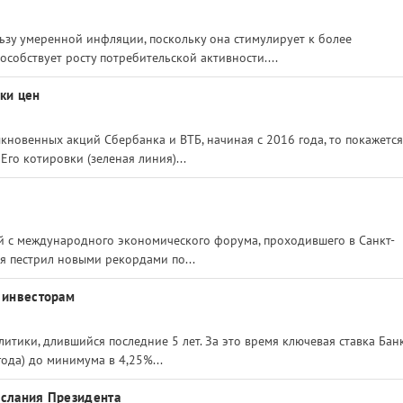
зу умеренной инфляции, поскольку она стимулирует к более
собствует росту потребительской активности....
ки цен
новенных акций Сбербанка и ВТБ, начиная с 2016 года, то покажется
Его котировки (зеленая линия)...
й с международного экономического форума, проходившего в Санкт-
я пестрил новыми рекордами по...
я инвесторам
тики, длившийся последние 5 лет. За это время ключевая ставка Бан
года) до минимума в 4,25%...
ослания Президента