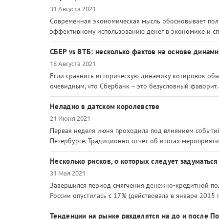
31 Августа 2021
Современная экономическая мысль обосновывает поль
эффективному использованию денег в экономике и спо
СБЕР vs ВТБ: несколько фактов на основе динами
18 Августа 2021
Если сравнить историческую динамику котировок обык
очевидным, что Сбербанк – это безусловный фаворит. 
Неладно в датском королевстве
21 Июня 2021
Первая неделя июня проходила под влиянием событи
Петербурге. Традиционно отчет об итогах мероприяти
Несколько рисков, о которых следует задуматьс
31 Мая 2021
Завершился период смягчения денежно-кредитной поли
России опустилась с 17% (действовала в январе 2015 
Тенденции на рынке разделятся на до и после П