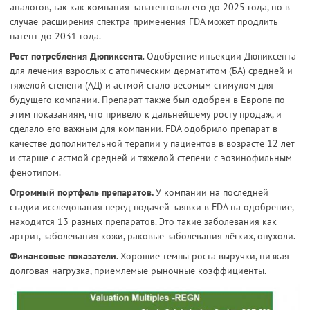
аналогов, так как компания запатентовал его до 2025 года, но в
случае расширения спектра применения FDA может продлить
патент до 2031 года.
Рост потребления Дюпиксента
. Одобрение инъекции Дюпиксента
для лечения взрослых с атопическим дерматитом (БА) средней и
тяжелой степени (АД) и астмой стало весомым стимулом для
будущего компании. Препарат также был одобрен в Европе по
этим показаниям, что привело к дальнейшему росту продаж, и
сделало его важным для компании. FDA одобрило препарат в
качестве дополнительной терапии у пациентов в возрасте 12 лет
и старше с астмой средней и тяжелой степени с эозинофильным
фенотипом.
Огромный портфель препаратов.
У компании на последней
стадии исследования перед подачей заявки в FDA на одобрение,
находится 13 разных препаратов. Это такие заболевания как
артрит, заболевания кожи, раковые заболевания лёгких, опухоли.
Финансовые показатели.
Хорошие темпы роста выручки, низкая
долговая нагрузка, приемлемые рыночные коэффициенты.