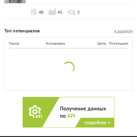
48
45
3
Топ потенциалов
к разделу
Тикер
Котировка
Цель
Потенциал