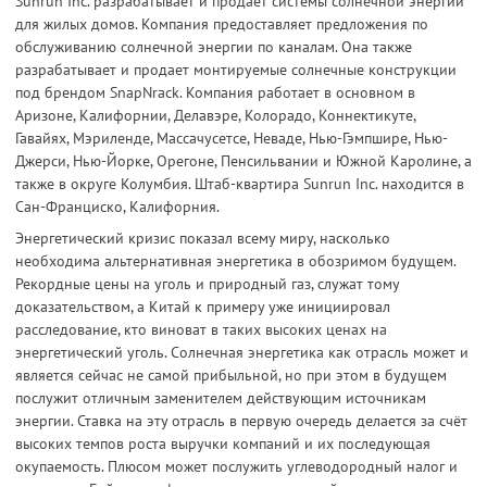
Sunrun Inc. разрабатывает и продает системы солнечной энергии
для жилых домов. Компания предоставляет предложения по
обслуживанию солнечной энергии по каналам. Она также
разрабатывает и продает монтируемые солнечные конструкции
под брендом SnapNrack. Компания работает в основном в
Аризоне, Калифорнии, Делавэре, Колорадо, Коннектикуте,
Гавайях, Мэриленде, Массачусетсе, Неваде, Нью-Гэмпшире, Нью-
Джерси, Нью-Йорке, Орегоне, Пенсильвании и Южной Каролине, а
также в округе Колумбия. Штаб-квартира Sunrun Inc. находится в
Сан-Франциско, Калифорния.
Энергетический кризис показал всему миру, насколько
необходима альтернативная энергетика в обозримом будущем.
Рекордные цены на уголь и природный газ, служат тому
доказательством, а Китай к примеру уже инициировал
расследование, кто виноват в таких высоких ценах на
энергетический уголь. Солнечная энергетика как отрасль может и
является сейчас не самой прибыльной, но при этом в будущем
послужит отличным заменителем действующим источникам
энергии. Ставка на эту отрасль в первую очередь делается за счёт
высоких темпов роста выручки компаний и их последующая
окупаемость. Плюсом может послужить углеводородный налог и