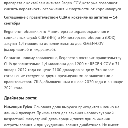
препарата с коктейлем антител Regen-COV, которые позволяют
снизить вероятность осложнения и смертности от коронавируса.
Соглашение с правительством США о коктейле из антител — 14
сентября
Regeneron объявил, что Министерство здравоохранения и
социальных служб США (HHS) и Министерство обороны (DOD)
закупят 1,4 миллиона дополнительных доз REGEN-COV
(казиривимаб и имдевимаб).
Согласно новому соглашению, Regeneron поставит правительству
США дополнительно 1,4 миллиона доз 1200 мг REGEN-COV к 31
января 2022 года по цене 2100 долларов за дозу. Это новое
соглашение следует за двумя предыдущими соглашениями с
правительством США, объявленными в июле 2020 года и в январе
2021 года.
Драйверы роста:
Инъекция Eylea.
Основная доля выручки приходится именно на
данный препарат. Применяется для лечения неовасклуярной
возрастной макулярной дегенерации, также при снижении
остроты зрения и при ухудшении зрения диабетиков. Не имеет