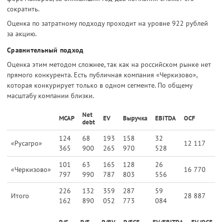
сократить.
Оценка по затратному подходу проходит на уровне 922 рублей
за акцию.
Сравнительный подход
Оценка этим методом сложнее, так как на российском рынке нет
прямого конкурента. Есть публичная компания «Черкизово»,
которая конкурирует только в одном сегменте. По общему
масштабу компании близки.
Net
MCAP
EV
Выручка
EBITDA
OCF
debt
124
68
193
158
32
«Русагро»
12 117
365
900
265
970
528
101
63
165
128
26
«Черкизово»
16 770
797
990
787
803
556
226
132
359
287
59
Итого
28 887
162
890
052
773
084