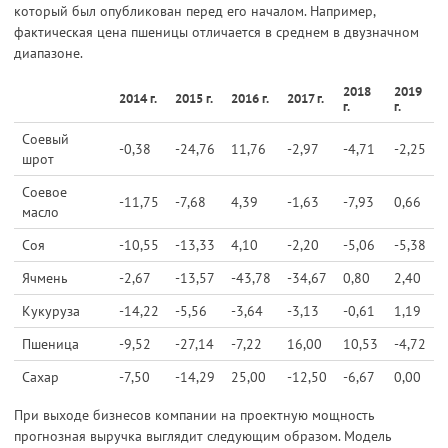
который был опубликован перед его началом. Например,
фактическая цена пшеницы отличается в среднем в двузначном
диапазоне.
2018
2019
2014 г.
2015 г.
2016 г.
2017 г.
г.
г.
Соевый
-0,38
-24,76
11,76
-2,97
-4,71
-2,25
шрот
Соевое
-11,75
-7,68
4,39
-1,63
-7,93
0,66
масло
Соя
-10,55
-13,33
4,10
-2,20
-5,06
-5,38
Ячмень
-2,67
-13,57
-43,78
-34,67
0,80
2,40
Кукуруза
-14,22
-5,56
-3,64
-3,13
-0,61
1,19
Пшеница
-9,52
-27,14
-7,22
16,00
10,53
-4,72
Сахар
-7,50
-14,29
25,00
-12,50
-6,67
0,00
При выходе бизнесов компании на проектную мощность
прогнозная выручка выглядит следующим образом. Модель