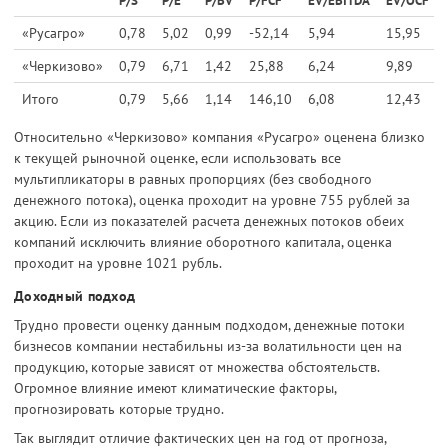
P/S
P/E
P/BV
P/FCF
EV/EBITDA
EV/OCF
«Русагро»
0,78
5,02
0,99
-52,14
5,94
15,95
«Черкизово»
0,79
6,71
1,42
25,88
6,24
9,89
Итого
0,79
5,66
1,14
146,10
6,08
12,43
Относительно «Черкизово» компания «Русагро» оценена близко
к текущей рыночной оценке, если использовать все
мультипликаторы в равных пропорциях (без свободного
денежного потока), оценка проходит на уровне 755 рублей за
акцию. Если из показателей расчета денежных потоков обеих
компаний исключить влияние оборотного капитала, оценка
проходит на уровне 1021 рубль.
Доходный подход
Трудно провести оценку данным подходом, денежные потоки
бизнесов компании нестабильны из-за волатильности цен на
продукцию, которые зависят от множества обстоятельств.
Огромное влияние имеют климатические факторы,
прогнозировать которые трудно.
Так выглядит отличие фактических цен на год от прогноза,